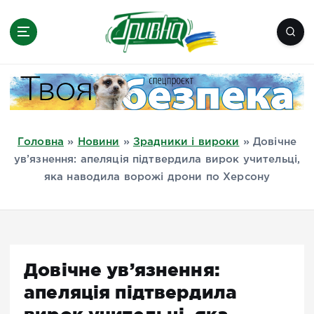
П
е
р
е
Новини півдня України, Херсон,
й
Миколаїв, Одеса, Мелітополь
т
и
д
Головна
»
Новини
»
Зрадники і вироки
»
Довічне
о
ув’язнення: апеляція підтвердила вирок учительці,
в
яка наводила ворожі дрони по Херсону
м
і
с
т
у
Довічне ув’язнення:
апеляція підтвердила