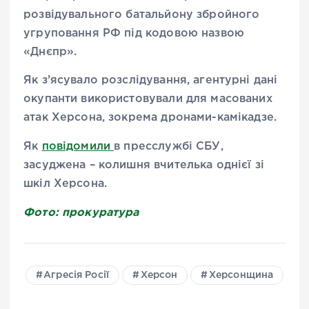
розвідувального батальйону збройного
угруповання РФ під кодовою назвою
«Днєпр».
Як з’ясувало розслідування, агентурні дані
окупанти використовували для масованих
атак Херсона, зокрема дронами-камікадзе.
Як
повідомили
в пресслужбі СБУ,
засуджена – колишня вчителька однієї зі
шкіл Херсона.
Фото: прокуратура
Агресія Росії
Херсон
Херсонщина