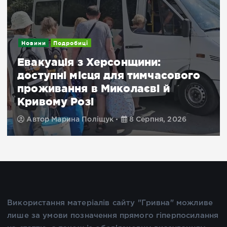
Новини
Подробиці
Евакуація з Херсонщини:
доступні місця для тимчасового
проживання в Миколаєві й
Кривому Розі
Автор
Марина Поліщук
8 Серпня, 2026
Використання матеріалів сайту "Гривна" можливе
лише за умови позначення прямого гіперпосилання