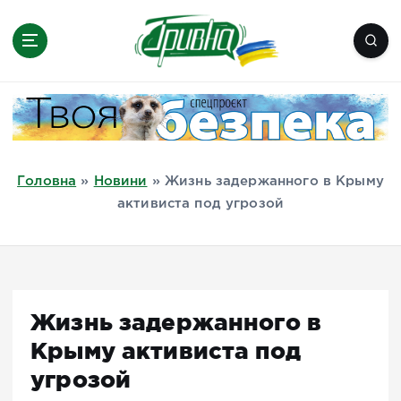
П
е
р
е
Новини півдня України, Херсон,
й
Миколаїв, Одеса, Мелітополь
т
и
д
Головна
»
Новини
»
Жизнь задержанного в Крыму
о
активиста под угрозой
в
м
і
с
т
Жизнь задержанного в
у
Крыму активиста под
угрозой