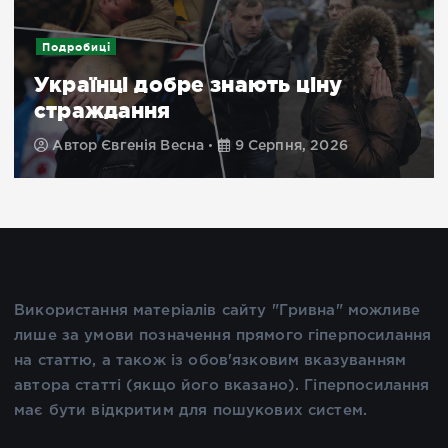
Подробиці
Українці добре знають ціну
страждання
Автор
Євгенія Весна
9 Серпня, 2026
Використання матеріалів сайту "Гривна" можливе
лише за умови позначення прямого гіперпосилання
на статтю, а також із обов'язковим вказуванням
автора статті (якщо його вказано). Гіперпосилання
має бути відкритим для пошукових систем.