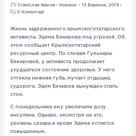
Станіслав Іванов
Новини
15 Березня, 2019
0 Коментарі
Жизнь задержанного крымскоготатарского
активисты Эдема Бекирова под угрозой. Об
этом сообщает Крымскотатарский
ресурсный центр. По словам Гульнары
Бекировой, у активиста продолжает
ухудшаться состояние здоровья. У него
оттекла нижняя губа, мучает отдышка,
судорога. Эдем Бекиров вынужден спать
стоя.
С понедельника ему увеличили дозу
инсулина. Однако, несмотря на это,
уровень сахара в крови Эдема остается
повышенным.