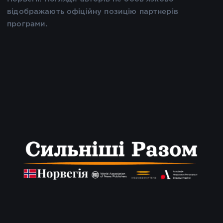
відображають офіційну позицію партнерів
програми.