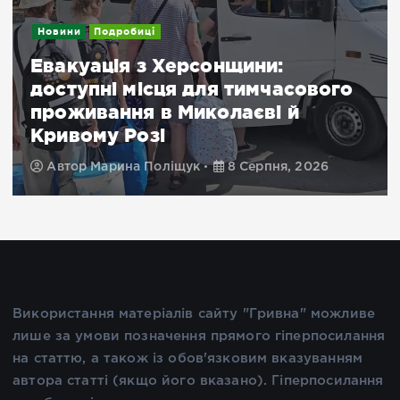
Новини
Подробиці
Евакуація з Херсонщини:
доступні місця для тимчасового
проживання в Миколаєві й
Кривому Розі
Автор
Марина Поліщук
8 Серпня, 2026
Використання матеріалів сайту "Гривна" можливе
лише за умови позначення прямого гіперпосилання
на статтю, а також із обов'язковим вказуванням
автора статті (якщо його вказано). Гіперпосилання