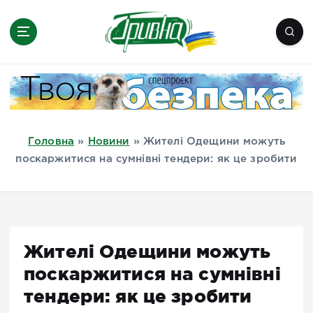
П
е
р
е
Новини півдня України, Херсон,
й
Миколаїв, Одеса, Мелітополь
т
и
д
Головна
»
Новини
»
Жителі Одещини можуть
о
поскаржитися на сумнівні тендери: як це зробити
в
м
і
с
т
Жителі Одещини можуть
у
поскаржитися на сумнівні
тендери: як це зробити