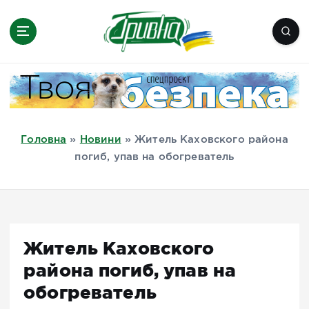
П
е
р
е
Новини півдня України, Херсон,
й
Миколаїв, Одеса, Мелітополь
т
и
д
Головна
»
Новини
»
Житель Каховского района
о
погиб, упав на обогреватель
в
м
і
с
т
Житель Каховского
у
района погиб, упав на
обогреватель