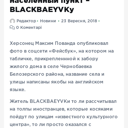
населенный пункт –
BLACKBAEYVKу
Редактор
Новини
23 Вересня, 2018
0 Коментарі
Херсонец Максим Пованда опубликовал
фото в соцсети «Фейсбук», на котором на
табличке, прикрепленнной к забору
жилого дома в селе Чернобаевка
Белозерского района, название села и
улицы написаны якобы на английском
языке.
Житель BLACKBAEYVKи то ли рассчитывал
на толпы иностранцев, которые косяками
пойдут по улицам «известного культурного
центра», то ли просто оказался с