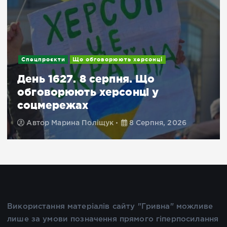
Спецпроєкти
Що обговорюють херсонці
День 1627. 8 серпня. Що
обговорюють херсонці у
соцмережах
Автор
Марина Поліщук
8 Серпня, 2026
Використання матеріалів сайту "Гривна" можливе
лише за умови позначення прямого гіперпосилання