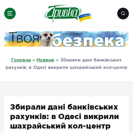
П
е
р
е
Новини півдня України, Херсон,
й
Миколаїв, Одеса, Мелітополь
т
и
д
Головна
»
Новини
»
Збирали дані банківських
о
рахунків: в Одесі викрили шахрайський кол-центр
в
м
і
с
т
Збирали дані банківських
у
рахунків: в Одесі викрили
шахрайський кол-центр