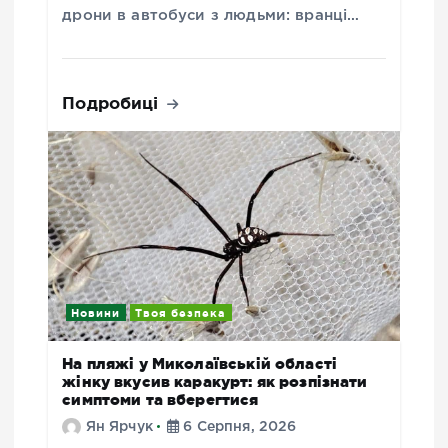
дрони в автобуси з людьми: вранці…
Подробиці
Новини
Твоя безпека
На пляжі у Миколаївській області
жінку вкусив каракурт: як розпізнати
симптоми та вберегтися
Ян Ярчук
6 Серпня, 2026