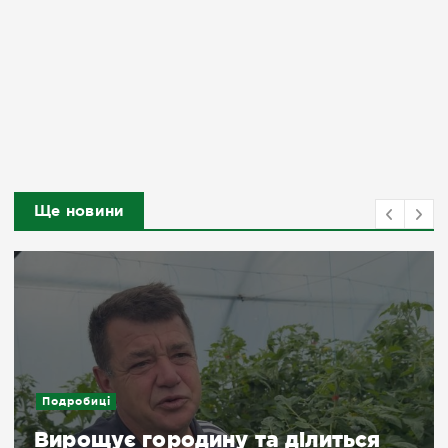
Ще новини
Подробиці
Вирощує городину та ділиться