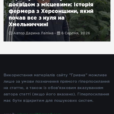
досвідом з місцевими: історія
фермера з Херсонщини, який
почав все з нуля на
Хмельниччині
Автор
Дарина Лапіна
6 Серпня, 2026
Використання матеріалів сайту "Гривна" можливе
лише за умови позначення прямого гіперпосилання
на статтю, а також із обов'язковим вказуванням
автора статті (якщо його вказано). Гіперпосилання
має бути відкритим для пошукових систем.