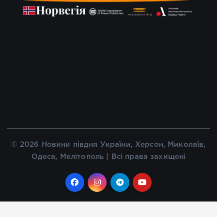
© 2026 Новини півдня України, Херсон, Миколаїв,
Одеса, Мелітополь | Всі права захищені