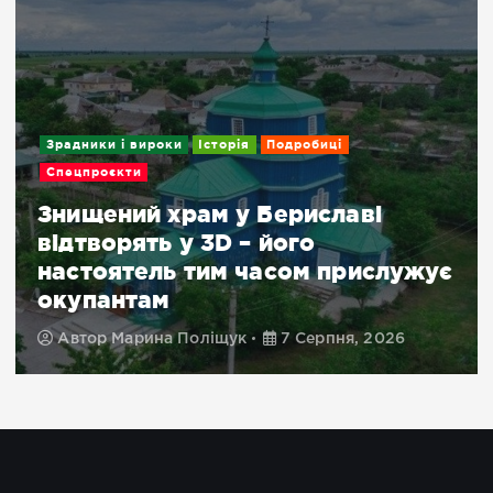
Зрадники і вироки
Історія
Подробиці
Спецпроєкти
Знищений храм у Бериславі
відтворять у 3D – його
настоятель тим часом прислужує
окупантам
Автор
Марина Поліщук
7 Серпня, 2026