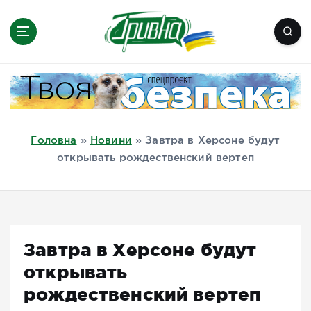
П
е
р
е
Новини півдня України, Херсон,
й
Миколаїв, Одеса, Мелітополь
т
и
д
Головна
»
Новини
»
Завтра в Херсоне будут
о
открывать рождественский вертеп
в
м
і
с
т
Завтра в Херсоне будут
у
открывать
рождественский вертеп