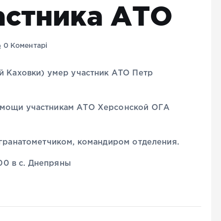
астника АТО
0 Коментарі
й Каховки) умер участник АТО Петр
омощи участникам АТО Херсонской ОГА
 гранатометчиком, командиром отделения.
:00 в с. Днепряны