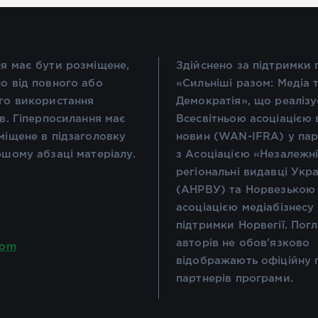
я має бути розміщене,
Здійснено за підтримки
о від повного або
«Сильніші разом: Медіа 
го використання
Демократія», що реалізу
ів. Гіперпосилання має
Всесвітньою асоціацією 
міщене в підзаголовку
новин (WAN-IFRA) у пар
ршому абзаці матеріалу.
з Асоціацією «Незалежн
регіональні видавці Укр
(АНРВУ) та Норвезькою
асоціацією медіабізнесу
підтримки Норвегії. Пог
авторів не обов’язково
com
відображають офіційну 
партнерів програми.