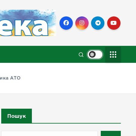
ника АТО
Пошук