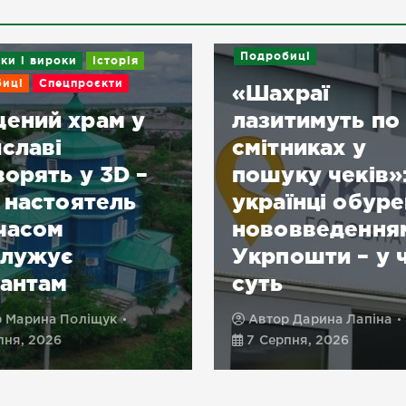
Подробиці
ки і вироки
Історія
иці
Спецпроєкти
«Шахраї
ений храм у
лазитимуть по
славі
смітниках у
ворять у 3D –
пошуку чеків»
 настоятель
українці обуре
часом
нововведення
служує
Укрпошти – у 
антам
суть
р
Марина Поліщук
Автор
Дарина Лапіна
пня, 2026
7 Серпня, 2026