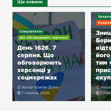
Ще новини
Зрадни
Подроб
Знищ
Спецпроєкти
Що обговорюють херсонці
Бери
День 1626. 7
відт
г
серпня. Що
його
обговорюють
тим 
херсонці у
при
соцмережах
окуп
Автор
Храбан Діана
Авто
7 Серпня, 2026
7 Сер