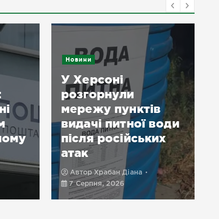
Новини
У Херсоні
:
розгорнули
ні
мережу пунктів
м
видачі питної води
чому
після російських
атак
Автор
Храбан Діана
7 Серпня, 2026