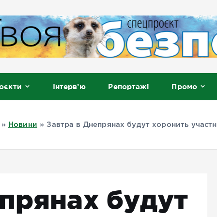
, Мелітополь
оєкти
Інтерв’ю
Репортажі
Промо
»
Новини
»
Завтра в Днепрянах будут хоронить участ
епрянах будут