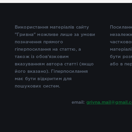
Використання матеріалів сайту
Посиланн
"Гривна" можливе лише за умови
незалежн
позначення прямого
частково
гіперпосилання на статтю, а
матеріал
також із обов'язковим
бути роз
вказуванням автора статті (якщо
або в пе
його вказано). Гіперпосилання
має бути відкритим для
пошукових систем.
email:
grivna.mail@gmail.