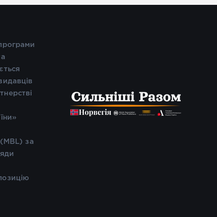
 програми
та
ється
видавців
тнерстві
і
аїни»
 (MBL) за
ляди
позицію