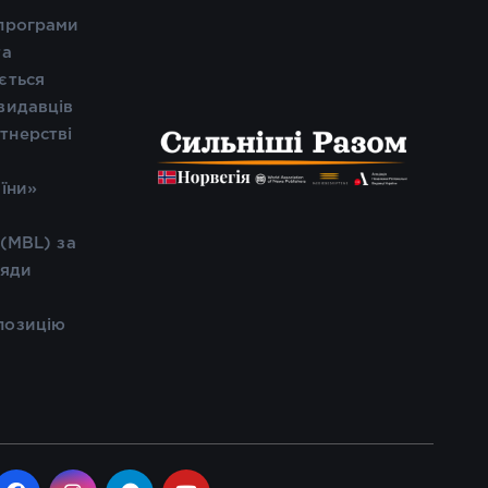
 програми
та
ється
видавців
тнерстві
і
аїни»
 (MBL) за
ляди
позицію