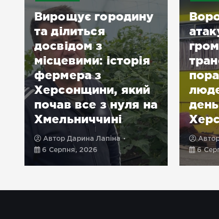
Вирощує городину
Воро
та ділиться
атак
досвідом з
гром
місцевими: історія
тран
фермера з
пора
Херсонщини, який
люде
почав все з нуля на
день
Хмельниччині
Хер
Автор
Дарина Лапіна
Авто
6 Серпня, 2026
6 Сер