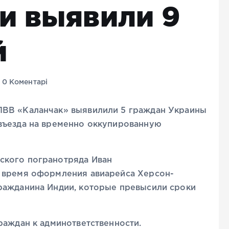
и выявили 9
й
0 Коментарі
ПВВ «Каланчак» выявилили 5 граждан Украины
въезда на временно оккупированную
ского погранотряда Иван
о время оформления авиарейса Херсон-
ражданина Индии, которые превысили сроки
раждан к админответственности.