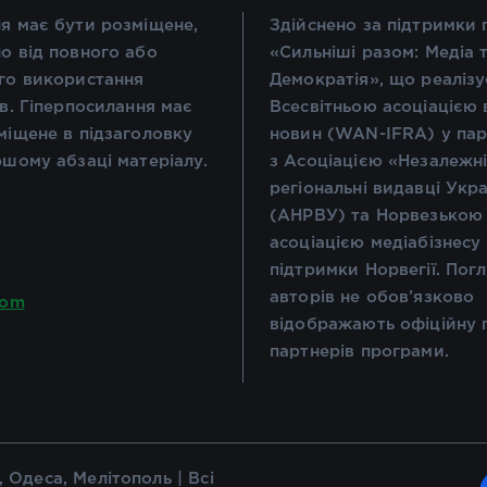
я має бути розміщене,
Здійснено за підтримки
о від повного або
«Сильніші разом: Медіа 
го використання
Демократія», що реалізу
ів. Гіперпосилання має
Всесвітньою асоціацією 
міщене в підзаголовку
новин (WAN-IFRA) у пар
ршому абзаці матеріалу.
з Асоціацією «Незалежн
регіональні видавці Укр
(АНРВУ) та Норвезькою
асоціацією медіабізнесу
підтримки Норвегії. Пог
авторів не обов’язково
com
відображають офіційну 
партнерів програми.
 Одеса, Мелітополь | Всі