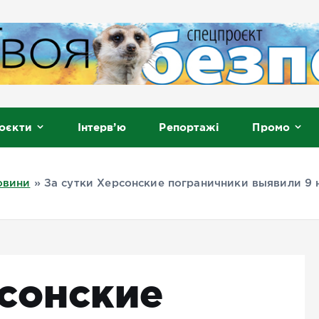
, Мелітополь
оєкти
Інтерв’ю
Репортажі
Промо
овини
»
За сутки Херсонские пограничники выявили 9
рсонские