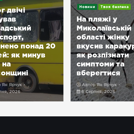
Новини
Твоя безпека
г двічі
ував
На пляжі у
адський
Миколаївській
спорт,
області жінку
нено понад 20
вкусив караку
й: як минув
як розпізнати
 на
симптоми та
сонщині
вберегтися
р
Ян Ярчук
Автор
Ян Ярчук
пня, 2026
6 Серпня, 2026