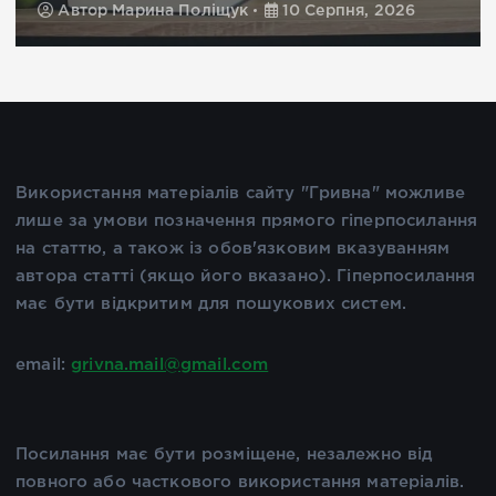
Автор
Марина Поліщук
10 Серпня, 2026
Використання матеріалів сайту "Гривна" можливе
лише за умови позначення прямого гіперпосилання
на статтю, а також із обов'язковим вказуванням
автора статті (якщо його вказано). Гіперпосилання
має бути відкритим для пошукових систем.
email:
grivna.mail@gmail.com
Посилання має бути розміщене, незалежно від
повного або часткового використання матеріалів.