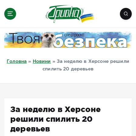
П
е
р
е
Новини півдня України, Херсон,
й
Миколаїв, Одеса, Мелітополь
т
и
д
Головна
»
Новини
»
За неделю в Херсоне решили
о
спилить 20 деревьев
в
м
і
с
т
За неделю в Херсоне
у
решили спилить 20
деревьев