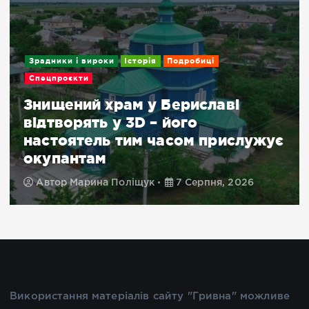
Зрадники і вироки
Історія
Подробиці
Спецпроєкти
Знищений храм у Бериславі
відтворять у 3D – його
настоятель тим часом прислужує
окупантам
Автор
Марина Поліщук
7 Серпня, 2026
Використання матеріалів сайту "Гривна" можливе