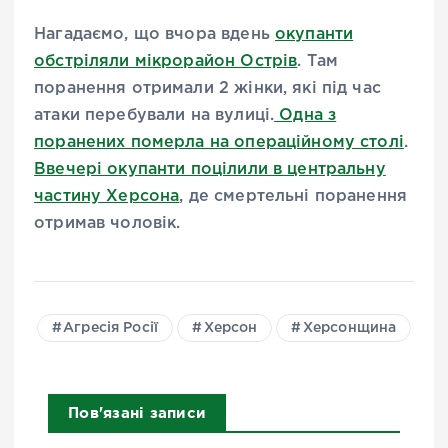
Нагадаємо, що вчора вдень
окупанти
обстріляли мікрорайон Острів
. Там
поранення отримали 2 жінки, які під час
атаки перебували на вулиці.
Одна з
поранених померла на операційному столі
.
Ввечері окупанти поцілили в центральну
частину Херсона
, де смертельні поранення
отримав чоловік.
Агресія Росії
Херсон
Херсонщина
Пов'язані записи