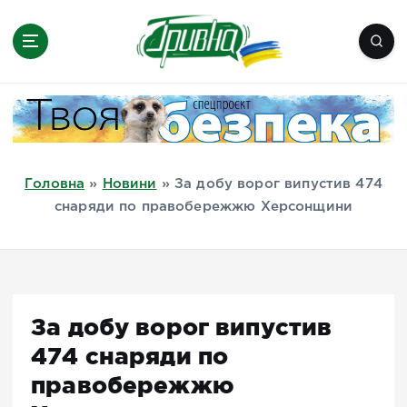
П
е
р
е
Новини півдня України, Херсон,
й
Миколаїв, Одеса, Мелітополь
т
и
д
Головна
»
Новини
»
За добу ворог випустив 474
о
снаряди по правобережжю Херсонщини
в
м
і
с
т
За добу ворог випустив
у
474 снаряди по
правобережжю