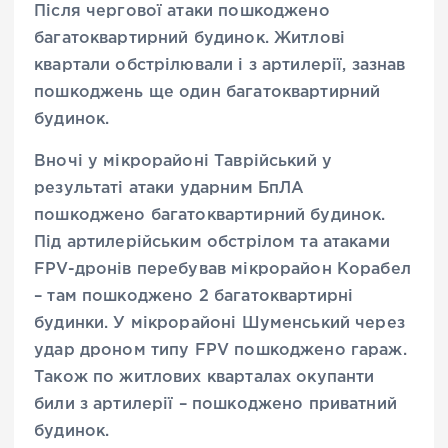
Після чергової атаки пошкоджено
багатоквартирний будинок. Житлові
квартали обстрілювали і з артилерії, зазнав
пошкоджень ще один багатоквартирний
будинок.
Вночі у мікрорайоні Таврійський у
результаті атаки ударним БпЛА
пошкоджено багатоквартирний будинок.
Під артилерійським обстрілом та атаками
FPV-дронів перебував мікрорайон Корабел
– там пошкоджено 2 багатоквартирні
будинки. У мікрорайоні Шуменський через
удар дроном типу FPV пошкоджено гараж.
Також по житлових кварталах окупанти
били з артилерії – пошкоджено приватний
будинок.