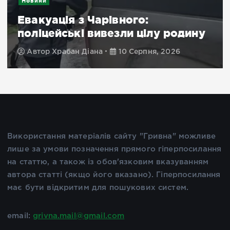
Новини
Евакуація з Чарівного:
поліцейські вивезли цілу родину
Автор
Храбан Діана
10 Серпня, 2026
Використання матеріалів сайту "Гривна" можливе
лише за умови позначення прямого гіперпосилання
на статтю, а також із обов'язковим вказуванням
автора статті (якщо його вказано). Гіперпосилання
має бути відкритим для пошукових систем.
email:
grivna.mail@gmail.com