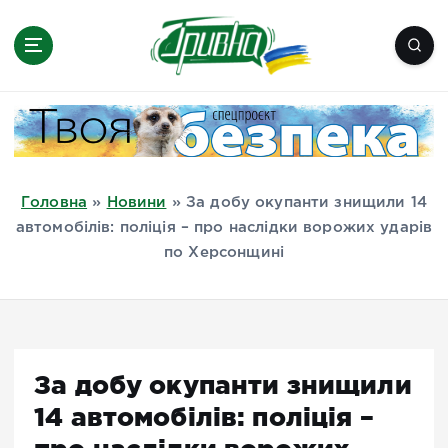
П
е
р
е
Новини півдня України, Херсон,
й
Миколаїв, Одеса, Мелітополь
т
и
д
Головна
»
Новини
»
За добу окупанти знищили 14
о
автомобілів: поліція – про наслідки ворожих ударів
в
по Херсонщині
м
і
с
т
у
За добу окупанти знищили
14 автомобілів: поліція –