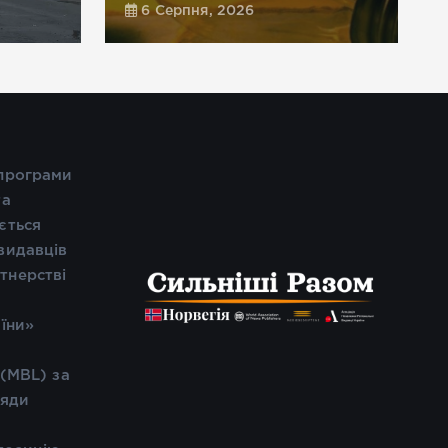
6 Серпня, 2026
 програми
та
ється
видавців
тнерстві
і
аїни»
 (MBL) за
ляди