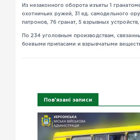
Из незаконного оборота изъяты 1 гранатомет
охотничьих ружей, 31 ед. самодельного ору
патронов, 76 гранат, 5 взрывных устройств,
По 234 уголовным производствам, связанн
боевыми припасами и взрывчатыми веществ
Пов'язані записи