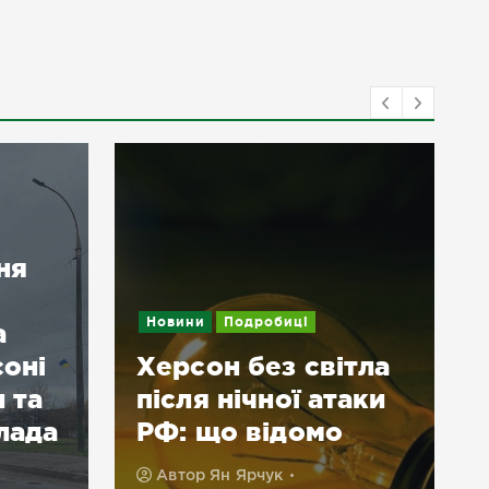
ня
Новини
Подробиці
а
соні
Херсон без світла
 та
після нічної атаки
лада
РФ: що відомо
Автор
Ян Ярчук