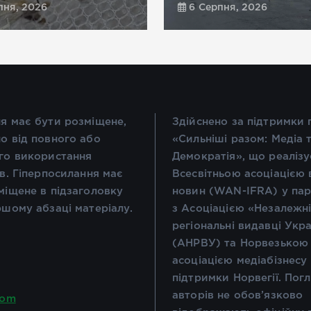
пня, 2026
6 Серпня, 2026
я має бути розміщене,
Здійснено за підтримки
о від повного або
«Сильніші разом: Медіа 
го використання
Демократія», що реалізу
ів. Гіперпосилання має
Всесвітньою асоціацією 
міщене в підзаголовку
новин (WAN-IFRA) у пар
ршому абзаці матеріалу.
з Асоціацією «Незалежн
регіональні видавці Укр
(АНРВУ) та Норвезькою
асоціацією медіабізнесу
підтримки Норвегії. Пог
авторів не обов’язково
com