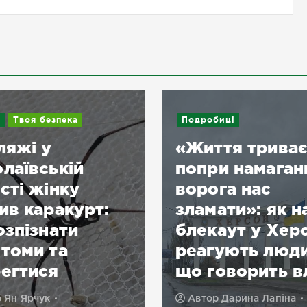
и
Твоя безпека
Подробиці
ляжі у
«Життя триває
лаївській
попри намаган
сті жінку
ворога нас
ив каракурт:
зламати»: як н
озпізнати
блекаут у Хер
томи та
реагують люди
егтися
що говорить в
р
Ян Ярчук
Автор
Дарина Лапіна