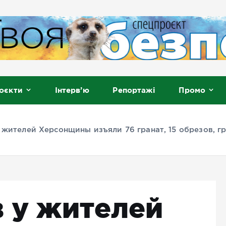
, Мелітополь
оєкти
Інтерв’ю
Репортажі
Промо
у жителей Херсонщины изъяли 76 гранат, 15 обрезов, гр
в у жителей