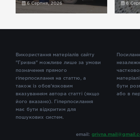
6 Серпня, 2026
6 Сер
Використання матеріалів сайту
Посиланн
"Гривна" можливе лише за умови
незалежн
позначення прямого
частково
гіперпосилання на статтю, а
матеріал
також із обов'язковим
бути роз
вказуванням автора статті (якщо
або в пе
його вказано). Гіперпосилання
має бути відкритим для
пошукових систем.
email:
grivna.mail@gmail.