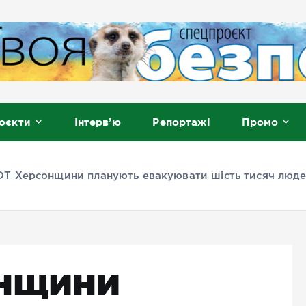
, Мелітополь
оєкти
Інтерв’ю
Репортажі
Промо
ОТ Херсонщини планують евакуювати шість тисяч людей
онщини