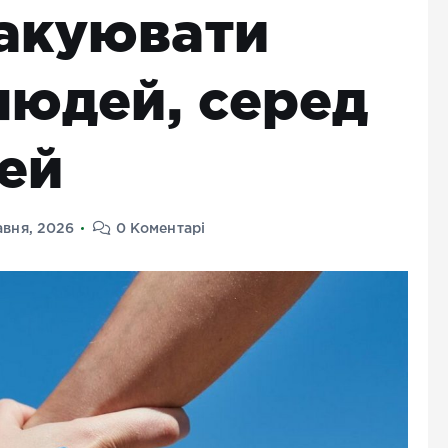
акуювати
людей, серед
тей
авня, 2026
0 Коментарі