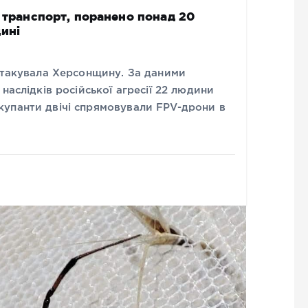
й транспорт, поранено понад 20
ині
 атакувала Херсонщину. За даними
наслідків російської агресії 22 людини
упанти двічі спрямовували FPV-дрони в