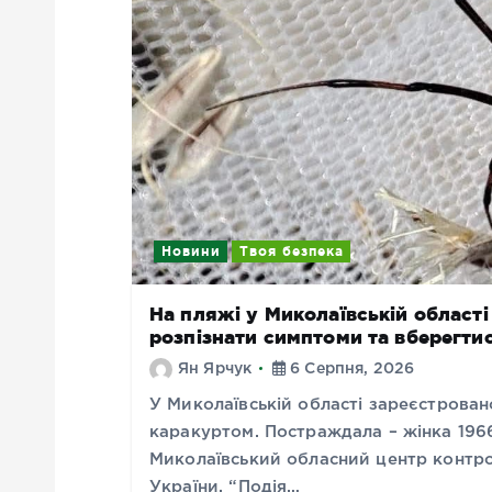
Новини
Твоя безпека
На пляжі у Миколаївській області
розпізнати симптоми та вберегти
Ян Ярчук
6 Серпня, 2026
У Миколаївській області зареєстрован
каракуртом. Постраждала – жінка 196
Миколаївський обласний центр контр
України. “Подія…