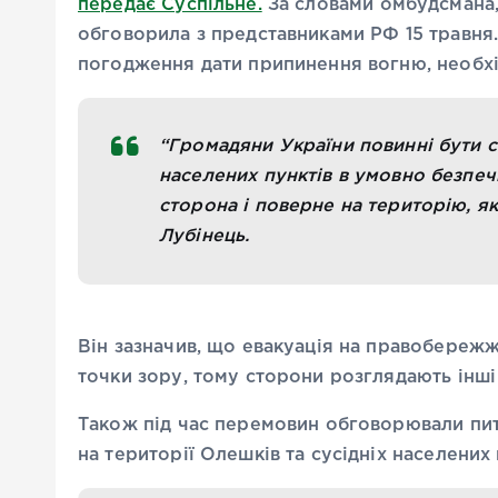
передає Суспільне.
За словами омбудсмана, 
обговорила з представниками РФ 15 травня. 
погодження дати припинення вогню, необхід
“Громадяни України повинні бути с
населених пунктів в умовно безпечн
сторона і поверне на територію, я
Лубінець.
Він зазначив, що евакуація на правобережж
точки зору, тому сторони розглядають інш
Також під час перемовин обговорювали пита
на території Олешків та сусідніх населених 