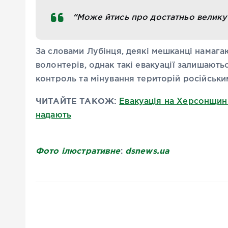
“Може йтись про достатньо велику к
За словами Лубінця, деякі мешканці намага
волонтерів, однак такі евакуації залишают
контроль та мінування територій російськи
ЧИТАЙТЕ ТАКОЖ:
Евакуація на Херсонщині
надають
Фото ілюстративне
dsnews.ua
: