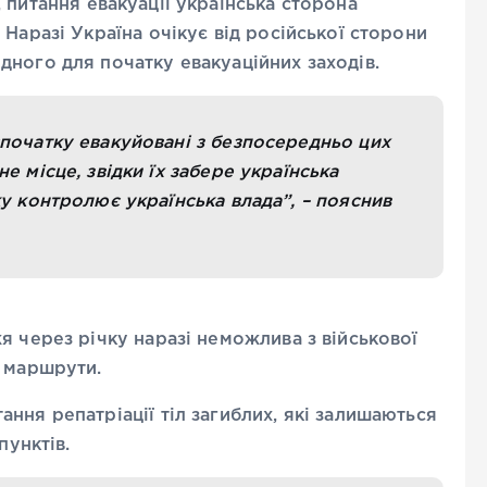
питання евакуації українська сторона
Наразі Україна очікує від російської сторони
ного для початку евакуаційних заходів.
початку евакуйовані з безпосередньо цих
е місце, звідки їх забере українська
ку контролює українська влада”, – пояснив
я через річку наразі неможлива з військової
і маршрути.
ння репатріації тіл загиблих, які залишаються
пунктів.