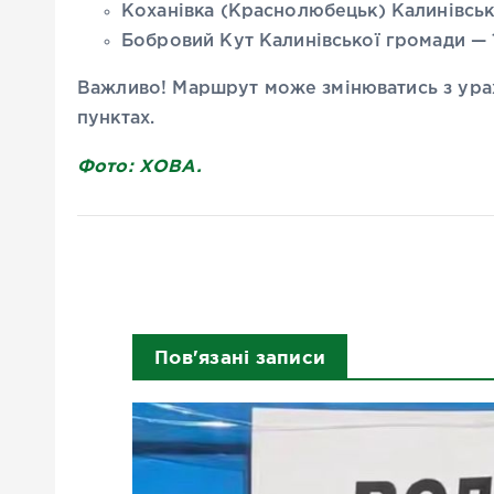
Коханівка (Краснолюбецьк) Калинівсько
Бобровий Кут Калинівської громади — 1
Важливо! Маршрут може змінюватись з урах
пунктах.
Фото: ХОВА.
Пов'язані записи