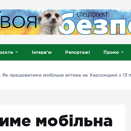
, Мелітополь
оєкти
Інтерв’ю
Репортажі
Промо
»
Як працюватиме мобільна аптека на Херсонщині з 13 по
име мобільна