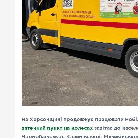
На Херсонщині продовжує працювати мобіл
аптечний пункт на колесах
завітає до насе
Чорнобаївської, Калинівської, Музиківсько