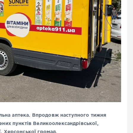
ьна аптека. Впродовж наступного тижня
лених пунктів Великоолександрівської,
ї, Херсонської громад.