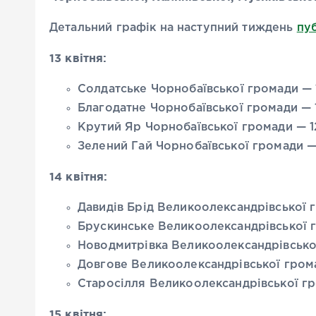
Детальний графік на наступний тиждень
пу
13 квітня:
Солдатське Чорнобаївської громади — 
Благодатне Чорнобаївської громади — 1
Крутий Яр Чорнобаївської громади — 12
Зелений Гай Чорнобаївської громади — 
14 квітня:
Давидів Брід Великоолександрівської г
Брускинське Великоолександрівської гр
Новодмитрівка Великоолександрівської
Довгове Великоолександрівської грома
Старосілля Великоолександрівської гр
15 квітня: