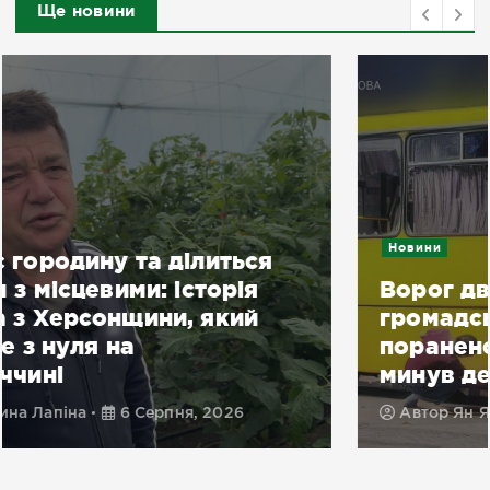
Ще новини
Новини
Ворог двічі атакував
громадський транспорт,
поранено понад 20 людей: як
минув день на Херсонщині
Автор
Ян Ярчук
6 Серпня, 2026