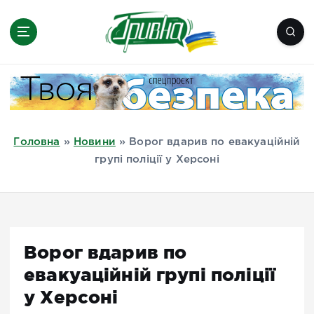
П
е
р
е
Новини півдня України, Херсон,
й
Миколаїв, Одеса, Мелітополь
т
и
д
Головна
»
Новини
»
Ворог вдарив по евакуаційній
о
групі поліції у Херсоні
в
м
і
с
т
Ворог вдарив по
у
евакуаційній групі поліції
у Херсоні