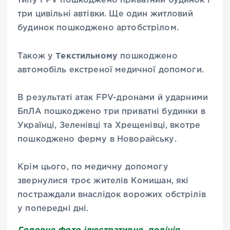
типу FPV пошкоджено приватний будинок і
три цивільні автівки. Ще один житловий
будинок пошкоджено артобстрілом.
Текстильному
Також у
пошкоджено
автомобіль екстреної медичної допомоги.
В результаті атак FPV-дронами й ударними
БпЛА пошкоджено три приватні будинки в
Українці, Зеленівці та Хрещенівці, вкотре
пошкоджено ферму в Новорайську.
Крім цього, по медичну допомогу
звернулися троє жителів Комишан, які
постраждали внаслідок ворожих обстрілів
у попередні дні.
Головне фото ілюстративне, поліція