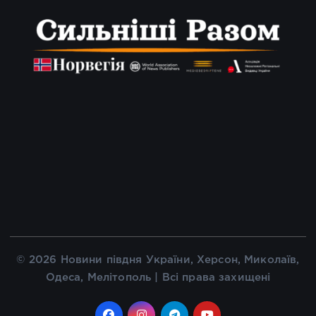
© 2026 Новини півдня України, Херсон, Миколаїв,
Одеса, Мелітополь | Всі права захищені