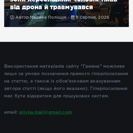
від дрона й травмувався
Автор
Марина Поліщук
8 Серпня, 2026
Використання матеріалів сайту "Гривна" можливе
лише за умови позначення прямого гіперпосилання
на статтю, а також із обов'язковим вказуванням
автора статті (якщо його вказано). Гіперпосилання
має бути відкритим для пошукових систем.
email:
grivna.mail@gmail.com