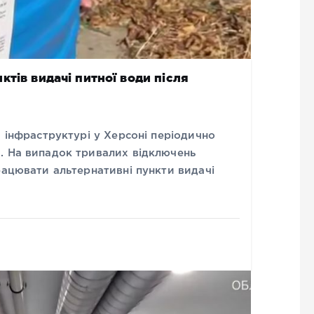
тів видачі питної води після
й інфраструктурі у Херсоні періодично
. На випадок тривалих відключень
рацювати альтернативні пункти видачі