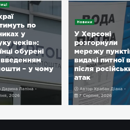
иці
храї
Новини
тимуть по
никах у
У Херсоні
ку чеків»:
розгорнули
їнці обурені
мережу пункті
овведенням
видачі питної 
ошти – у чому
після російськ
атак
р
Дарина Лапіна
Автор
Храбан Діана
пня, 2026
7 Серпня, 2026