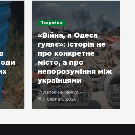
Подробиці
«Війна, а Одеса
гуляє»: історія не
в
про конкретне
води
місто, а про
их
непорозуміння між
українцями
Автор
Ян Ярчук
7 Серпня, 2026