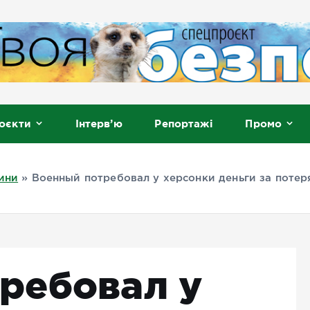
, Мелітополь
оєкти
Інтерв’ю
Репортажі
Промо
ини
»
Военный потребовал у херсонки деньги за поте
ребовал у