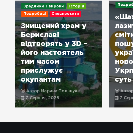
Подроб
Зрадники і вироки
Історія
Подробиці
Спецпроєкти
«Ша
Знищений храм у
лази
Бериславі
сміт
відтворять у 3D –
пошу
його настоятель
укра
тим часом
нов
прислужує
Укрп
окупантам
суть
Автор
Марина Поліщук
Авто
7 Серпня, 2026
7 Сер