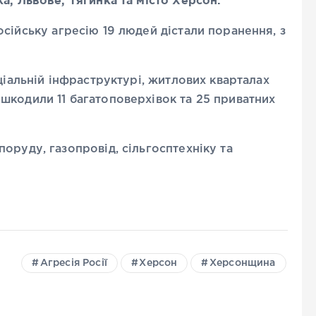
а, Львове, Тягинка та місто Херсон.
сійську агресію 19 людей дістали поранення, з
ціальній інфраструктурі, житлових кварталах
шкодили 11 багатоповерхівок та 25 приватних
оруду, газопровід, сільгосптехніку та
Агресія Росії
Херсон
Херсонщина