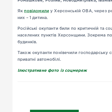
Ромашкове, Розлив, Новодмитрівка, Іванівк
Як
повідомили
у Херсонській ОВА, через ро
них – 1 дитина.
Російські окупанти били по критичній та со
населених пунктів Херсонщини. Зокрема по
будинків.
Також окупанти понівечили господарську сп
приватні автомобілі.
Ілюстративне фото із соцмереж