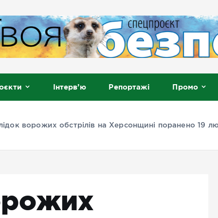
, Мелітополь
оєкти
Інтерв’ю
Репортажі
Промо
лідок ворожих обстрілів на Херсонщині поранено 19 лю
орожих