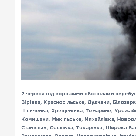
2 червня під ворожими обстрілами перебув
Вірівка, Красносільське, Дудчани, Білозерк
Шевченка, Хрещенівка, Томарине, Урожайне
Комишани, Микільське, Михайлівка, Новоол
Станіслав, Софіївка, Токарівка, Широка Б