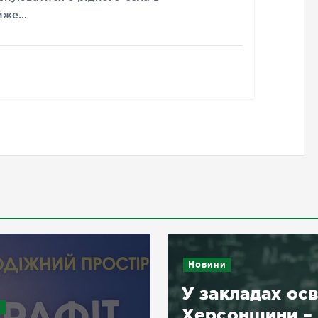
айже…
Новини
У закладах осв
и
Херсонщини –