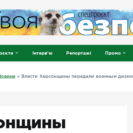
, Мелітополь
оєкти
Інтерв’ю
Репортажі
Промо
Новини
»
Власти Херсонщины передали военным дизел
сонщины