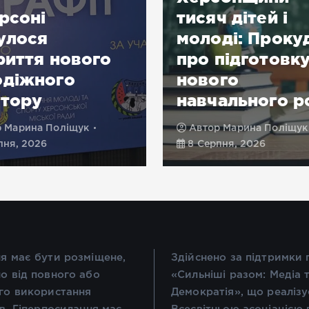
рсоні
тисяч дітей і
улося
молоді: Прокуд
риття нового
про підготовк
одіжного
нового
стору
навчального р
р
Марина Поліщук
Автор
Марина Поліщук
пня, 2026
8 Серпня, 2026
я має бути розміщене,
Здійснено за підтримки
о від повного або
«Сильніші разом: Медіа 
го використання
Демократія», що реалізу