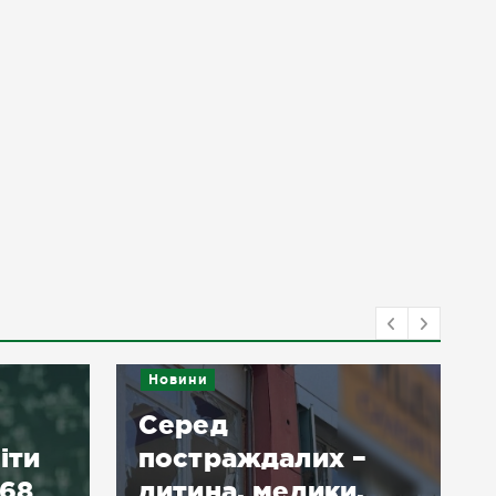
Новини
Серед
іти
постраждалих –
 68
дитина, медики,