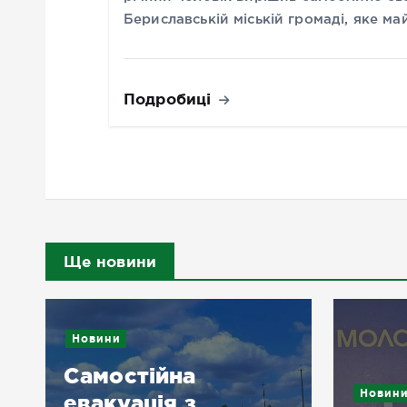
Бериславській міській громаді, яке м
Подробиці
Ще новини
Новини
Самостійна
Новин
евакуація з