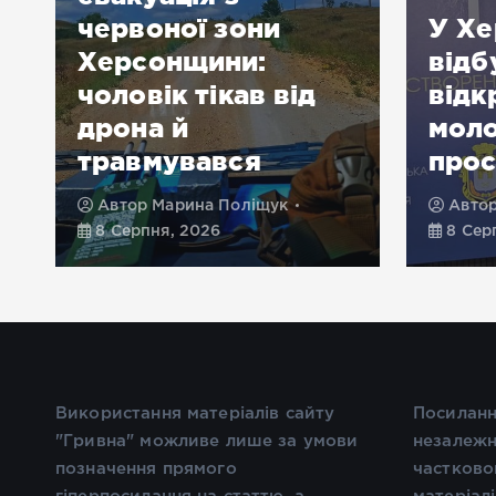
червоної зони
У Хе
Херсонщини:
відб
чоловік тікав від
відк
дрона й
мол
травмувався
про
Автор
Марина Поліщук
Авто
8 Серпня, 2026
8 Сер
Використання матеріалів сайту
Посиланн
"Гривна" можливе лише за умови
незалежн
позначення прямого
частково