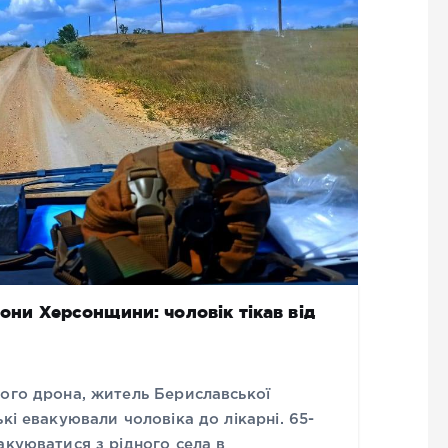
зони Херсонщини: чоловік тікав від
кого дрона, житель Бериславської
кі евакуювали чоловіка до лікарні. 65-
акуюватися з рідного села в