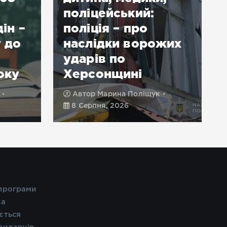
поліцейський:
ін –
поліція – про
у до
наслідки ворожих
ударів по
оку
Херсонщині
Автор
Марина Поліщук
8 Серпня, 2026
 програми
та
ється