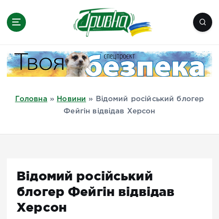
П
е
р
е
Новини півдня України, Херсон,
й
Миколаїв, Одеса, Мелітополь
т
и
д
Головна
»
Новини
»
Відомий російський блогер
о
Фейгін відвідав Херсон
в
м
і
с
т
Відомий російський
у
блогер Фейгін відвідав
Херсон