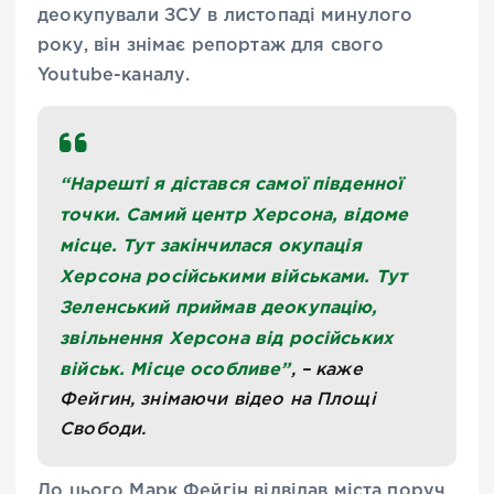
деокупували ЗСУ в листопаді минулого
року, він знімає репортаж для свого
Youtube-каналу.
“Нарешті я дістався самої південної
точки. Самий центр Херсона, відоме
місце. Тут закінчилася окупація
Херсона російськими військами. Тут
Зеленський приймав деокупацію,
звільнення Херсона від російських
військ. Місце особливе”
, – каже
Фейгин, знімаючи відео на Площі
Свободи.
До цього Марк Фейгін відвідав міста поруч