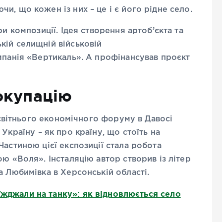
и, що кожен із них – це і є його рідне село.
ри композиції. Ідея створення артоб’єкта та
кій селищній військовій
мпанія «Вертикаль». А профінансував проєкт
окупацію
сесвітнього економічного форуму в Давосі
Україну – як про країну, що стоїть на
Частиною цієї експозиції стала робота
ю «Воля». Інсталяцію автор створив із літер
а Любимівка в Херсонській області.
їжджали на танку»: як відновлюється село