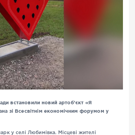
ди встановили новий артоб’єкт «Я
зана зі Всесвітнім економічним форумом у
арк у селі Любимівка. Місцеві жителі