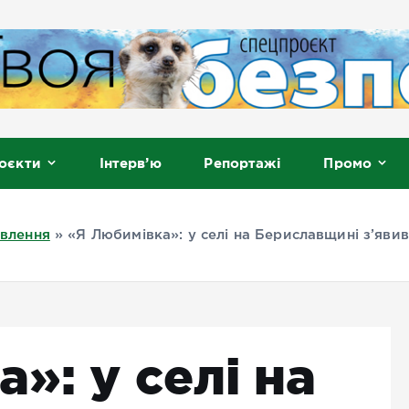
, Мелітополь
оєкти
Інтерв’ю
Репортажі
Промо
овлення
»
«Я Любимівка»: у селі на Бериславщині з’явив
»: у селі на