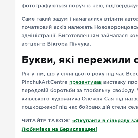
фотографуються поруч із нею, підтверджуюч
Саме такий задум і намагалися втілити авто
початковий ескіз належать Нововоронцовсь
адміністрації. Виготовленням займалася ко
артцентр Віктора Пінчука.
Букви, які пережили 
Річ у тім, що у січні цього року під час В
PinchukArtCentre
презентував
виставку про 
передовій боротьби за глобальну свободу. 
київського художника Олексія Сая під назво
пошкодженої під час бойових дій стели сел
ЧИТАЙТЕ ТАКОЖ:
«Окупанти в сільраду за
Любимівка на Бериславщині