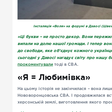
Інсталяція «Воля» на форумі в Давосі (Швейц
«Ці букви – не просто декор. Вони пережили
випали на долю нашої громади. І тепер вон
до свободи, яке об’єднує кожного українця
сьогодні у Давосі нагадує світу про нашу 
прокоментували
тоді в СВА.
«Я = Любимівка»
На цьому історія не закінчилася – вона ли
Нововоронцовська СВА. І продовжилася вс
херсонській землі, виготовлення якого проф