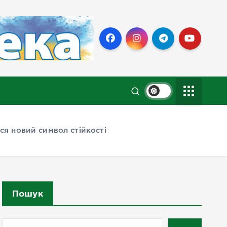
ся новий символ стійкості
Пошук