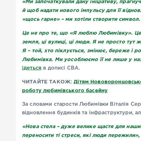
«Ми започаткували дану ініціативу, прагну
й щоб надати нового імпульсу для її віднов
«щось гарне» – ми хотіли створити символ.
Це не про те, що «Я люблю Любимівку». Це 
земля, ці вулиці, ці люди. Я не просто тут 
Я – той, хто піклується, змінює, береже і ро
Любимівка. Ми уособлюємо її не лише у назві,
ідеться
в дописі СВА.
ЧИТАЙТЕ ТАКОЖ:
Дітям Нововоронцовсько
роботу любимівського басейну
За словами старости Любимівки Віталія Серг
відновлення будинків та інфраструктури, ал
«Нова стела – дуже велике щастя для наши
переносити ті стреси, які люди пережили»,