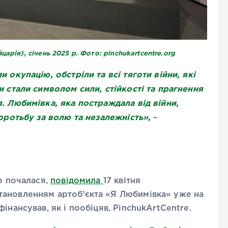
арія), січень 2025 р. Фото: pinchukartcentre.org
 окупацію, обстріли та всі тяготи війни, які
и стали символом сили, стійкості та прагнення
. Любимівка, яка постраждала від війни,
боротьбу за волю та незалежність»,
–
ше почалася,
повідомила
17 квітня
тановленням артоб’єкта «Я Любимівка» уже на
інансував, як і пообіцяв, PinchukArtCentre.