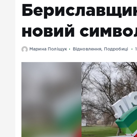
Бериславщин
новий символ
Марина Поліщук
Відновлення
,
Подробиці