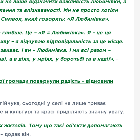
чи не лише відзначити важливість Любимівки, а
лення та впізнаваності. Ми не просто хотіли
 Символ, який говорить: «Я Любимівка».
глибше. Це – «Я = Любимівка». Я – це ця
живу – я відчуваю відповідальність за це місце.
звиває. І ви – Любимівка. І ми всі разом –
 а в діях, у мріях, у боротьбі та в надії»,
–
ї громади повернули радість – відновили
ійчука, сьогодні у селі не лише триває
е й культурі та красі приділяють значну увагу.
х жителів. Тому що такі об’єкти допомагають
– додав він.