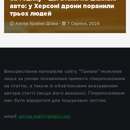
авто: у Херсоні дрони поранили
трьох людей
Автор
Храбан Діана
7 Серпня, 2026
Використання матеріалів сайту "Гривна" можливе
лише за умови позначення прямого гіперпосилання
на статтю, а також із обов'язковим вказуванням
автора статті (якщо його вказано). Гіперпосилання
має бути відкритим для пошукових систем.
email:
grivna.mail@gmail.com