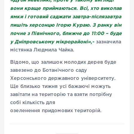
вони краще приймаються. Всі, хто викопав
ямки
і
готовий саджати завтра-післязавтра
пишіть херсонцю Ігорю Кураю. З ранку він
почне з Північного, ближче до 11:00 – буде
у Дніпровському мікрорайоні»,-
зазначила
містянка Людмила Чайка.
Відомо, що залишок молодих дерев буде
завезено до Ботанічного саду
Херсонського державного університету.
Ще близько тижня усі
бажаючі
можуть
завітати на територію та взяти потрібну
собі кількість для
озеленен
ня
придомових
територій.