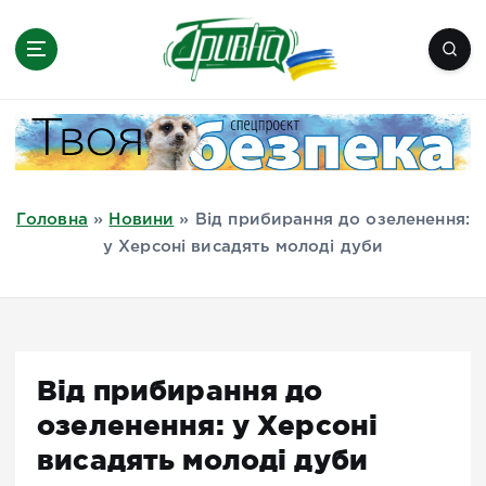
П
е
р
е
Новини півдня України, Херсон,
й
Миколаїв, Одеса, Мелітополь
т
и
д
Головна
»
Новини
»
Від прибирання до озеленення:
о
у Херсоні висадять молоді дуби
в
м
і
с
т
Від прибирання до
у
озеленення: у Херсоні
висадять молоді дуби