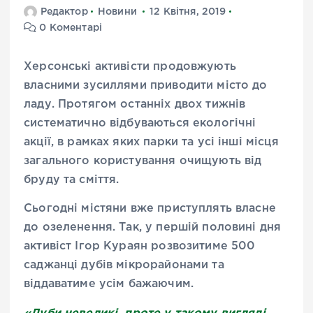
Редактор
Новини
12 Квітня, 2019
0 Коментарі
Херсонські активісти продовжують
власними зусиллями приводити місто до
ладу. Протягом останніх двох тижнів
систематично відбуваються екологічні
акції, в рамках яких парки та усі інші місця
загального користування очищують від
бруду та сміття.
Сьогодні містяни вже приступлять власне
до озеленення. Так, у першій половині дня
активіст Ігор
Кураян
розвозитиме
500
саджанці дубів мікрорайонами та
віддаватиме усім
бажаючим
.
«Дуби невеликі, проте у такому вигляді