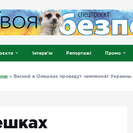
, Мелітополь
оєкти
Інтерв’ю
Репортажі
Промо
ини
»
Весной в Олешках проведут чемпионат Украины
ешках