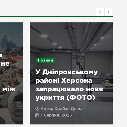
а
Новини
 не
У Дніпровському
районі Херсона
 між
запрацювало нове
укриття (ФОТО)
Автор
Храбан Діана
7 Серпня, 2026