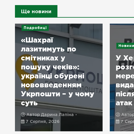
Ще новини
Подробиці
«Шахраї
Новин
лазитимуть по
смітниках у
У Хе
пошуку чеків»:
розг
українці обурені
мере
нововведенням
вида
Укрпошти – у чому
післ
суть
атак
Автор
Дарина Лапіна
Авто
7 Серпня, 2026
7 Сер