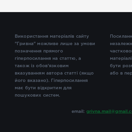
Використання матеріалів сайту
Посиланн
"Гривна" можливе лише за умови
незалежн
позначення прямого
частково
гіперпосилання на статтю, а
матеріал
також із обов'язковим
бути роз
вказуванням автора статті (якщо
або в пе
його вказано). Гіперпосилання
має бути відкритим для
пошукових систем.
email:
grivna.mail@gmail.