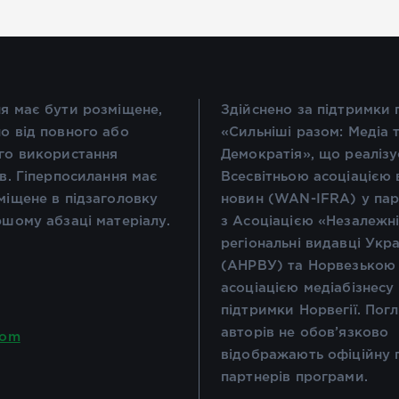
я має бути розміщене,
Здійснено за підтримки
о від повного або
«Сильніші разом: Медіа 
го використання
Демократія», що реалізу
ів. Гіперпосилання має
Всесвітньою асоціацією 
міщене в підзаголовку
новин (WAN-IFRA) у пар
ршому абзаці матеріалу.
з Асоціацією «Незалежн
регіональні видавці Укр
(АНРВУ) та Норвезькою
асоціацією медіабізнесу
підтримки Норвегії. Пог
авторів не обов’язково
com
відображають офіційну 
партнерів програми.