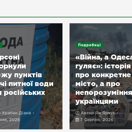
и
Подробиці
рсоні
«Війна, а Одес
орнули
гуляє»: історія
жу пунктів
про конкретне
чі питної води
місто, а про
я російських
непорозуміння
українцями
р
Храбан Діана
Автор
Ян Ярчук
пня, 2026
7 Серпня, 2026