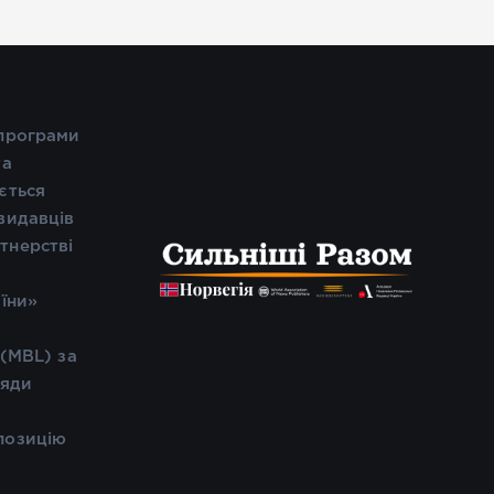
 програми
та
ється
видавців
тнерстві
і
аїни»
 (MBL) за
ляди
позицію