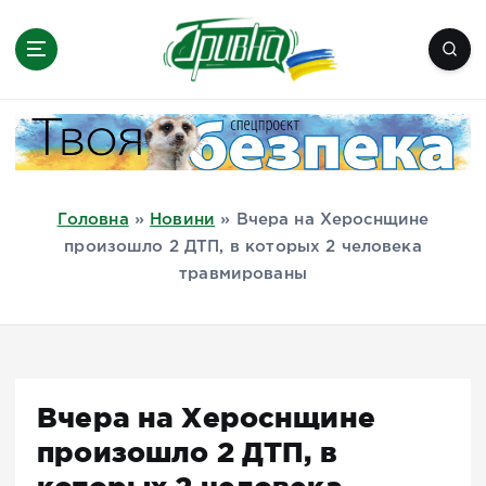
П
е
р
е
Новини півдня України, Херсон,
й
Миколаїв, Одеса, Мелітополь
т
и
д
Головна
»
Новини
»
Вчера на Хероснщине
о
произошло 2 ДТП, в которых 2 человека
в
травмированы
м
і
с
т
у
Вчера на Хероснщине
произошло 2 ДТП, в