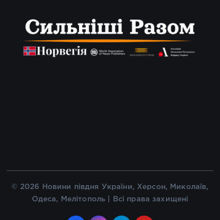
© 2026 Новини півдня України, Херсон, Миколаїв,
Одеса, Мелітополь | Всі права захищені