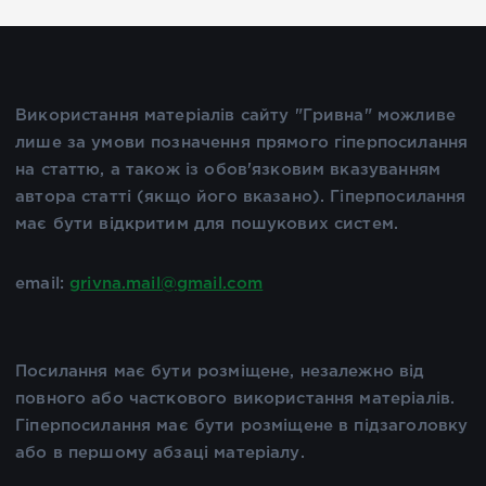
Використання матеріалів сайту "Гривна" можливе
лише за умови позначення прямого гіперпосилання
на статтю, а також із обов'язковим вказуванням
автора статті (якщо його вказано). Гіперпосилання
має бути відкритим для пошукових систем.
email:
grivna.mail@gmail.com
Посилання має бути розміщене, незалежно від
повного або часткового використання матеріалів.
Гіперпосилання має бути розміщене в підзаголовку
або в першому абзаці матеріалу.