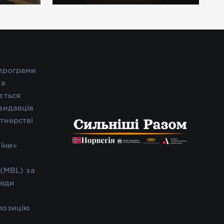
 програми
та
ється
видавців
тнерстві
і
аїни»
 (MBL) за
ляди
позицію