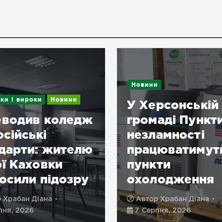
Новини
ки і вироки
Новини
У Херсонській
еводив коледж
громаді Пункт
осійські
незламності
дарти: жителю
працюватимут
ї Каховки
пункти
осили підозру
охолодження
р
Храбан Діана
Автор
Храбан Діана
пня, 2026
7 Серпня, 2026