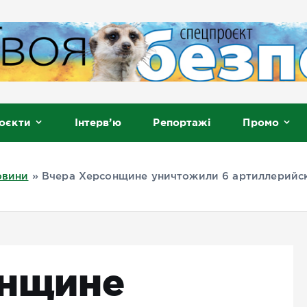
, Мелітополь
оєкти
Інтерв’ю
Репортажі
Промо
овини
»
Вчера Херсонщине уничтожили 6 артиллерийс
онщине