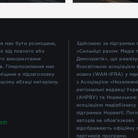
я має бути розміщене,
Здійснено за підтримки
о від повного або
«Сильніші разом: Медіа 
го використання
Демократія», що реалізу
ів. Гіперпосилання має
Всесвітньою асоціацією 
міщене в підзаголовку
новин (WAN-IFRA) у пар
ршому абзаці матеріалу.
з Асоціацією «Незалежн
регіональні видавці Укр
(АНРВУ) та Норвезькою
асоціацією медіабізнесу
підтримки Норвегії. Пог
авторів не обов’язково
com
відображають офіційну 
партнерів програми.