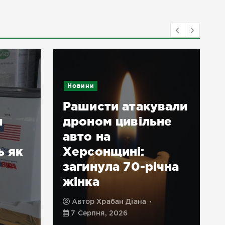
Новини
Рашисти атакували
и
дроном цивільне
авто на
ь як
Херсонщині:
загинула 70-річна
жінка
Автор
Храбан Діана
7 Серпня, 2026