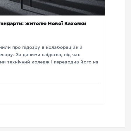
тандарти: жителю Нової Каховки
или про підозру в колабораційній
есору. За даними слідства, під час
ами технічний коледж і переводив його на