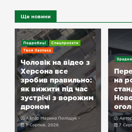
Ще новини
Подробиці
Спецпроєкти
Твоя безпека
Зрадни
Чоловік на відео з
Херсона все
Пер
зробив правильно:
на р
як вижити під час
стан
зустрічі з ворожим
Ново
дроном
огол
Автор
Марина Поліщук
Авто
7 Серпня, 2026
7 Сер