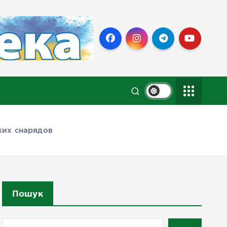
ких снарядов
Пошук