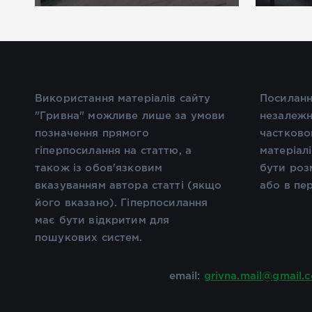
Використання матеріалів сайту
Посиланн
"Гривна" можливе лише за умови
незалежн
позначення прямого
частково
гіперпосилання на статтю, а
матеріал
також із обов'язковим
бути роз
вказуванням автора статті (якщо
або в пе
його вказано). Гіперпосилання
має бути відкритим для
пошукових систем.
email:
grivna.mail@gmail.