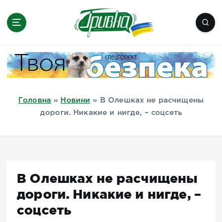
П
е
р
е
Новини півдня України, Херсон,
й
Миколаїв, Одеса, Мелітополь
т
и
д
Головна
»
Новини
»
В Олешках не расчищены
о
дороги. Никакие и нигде, – соцсеть
в
м
і
с
т
В Олешках не расчищены
у
дороги. Никакие и нигде, –
соцсеть