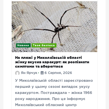
Новини
Твоя безпека
На пляжі у Миколаївській області
жінку вкусив каракурт: як розпізнати
симптоми та вберегтися
Ян Ярчук
6 Серпня, 2026
У Миколаївській області зареєстровано
перший у цьому сезоні випадок укусу
каракуртом. Постраждала – жінка 1966
року народження. Про це інформує
Миколаївський обласний центр