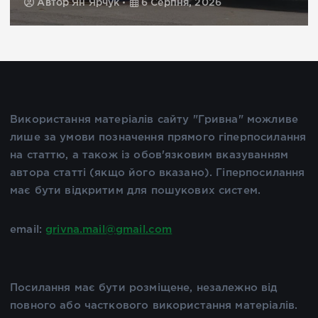
Автор
Ян Ярчук
6 Серпня, 2026
Використання матеріалів сайту "Гривна" можливе
лише за умови позначення прямого гіперпосилання
на статтю, а також із обов'язковим вказуванням
автора статті (якщо його вказано). Гіперпосилання
має бути відкритим для пошукових систем.
email:
grivna.mail@gmail.com
Посилання має бути розміщене, незалежно від
повного або часткового використання матеріалів.