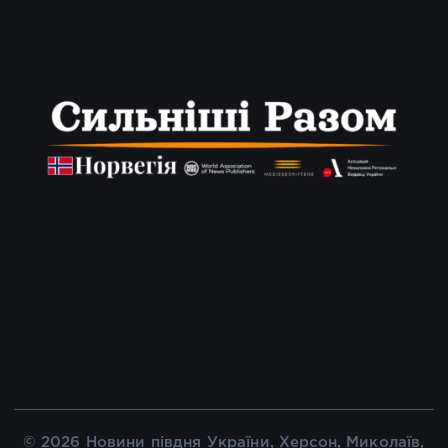
© 2026 Новини півдня України, Херсон, Миколаїв,