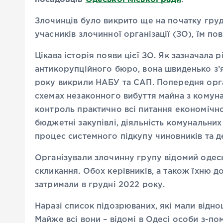
Злочинців було викрито ще на початку груд
учасників злочинної організації (ЗО), їм по
Цікава історія появи цієї ЗО. Як зазначала
антикорупційного бюро, вона швиденько з’я
року викрили НАБУ та САП. Попередня орга
схемах незаконного вибуття майна з комуна
контроль практично всі питання економічно
бюджетні закупівлі, діяльність комунальни
процес системного підкупу чиновників та де
Організували злочинну групу відомий одесь
скликання. Обох керівників, а також їхню 
затримали в грудні 2022 року.
Наразі список підозрюваних, які мали відно
Майже всі вони – відомі в Одесі особи з-пом