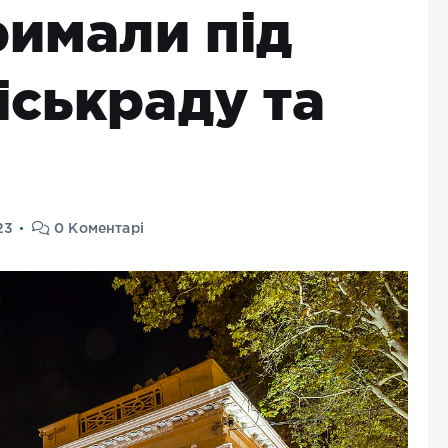
римали під
іськраду та
23
0 Коментарі