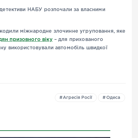
в детективи НАБУ розпочали за власними
шкодили міжнародне злочинне угруповання, яке
дян призовного віку
– для прихованого
ону використовували автомобіль швидкої
Агресія Росії
Одеса