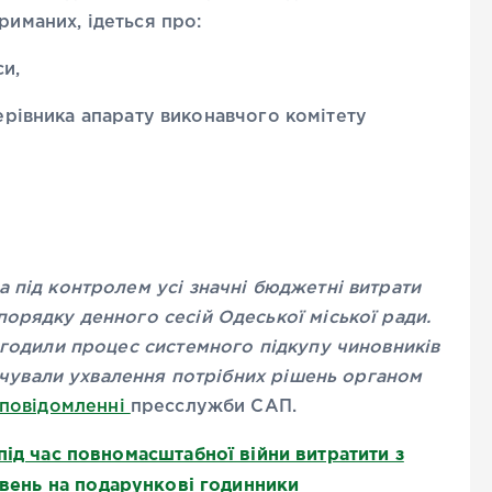
риманих, ідеться про:
си,
керівника апарату виконавчого комітету
 під контролем усі значні бюджетні витрати
орядку денного сесій Одеської міської ради.
агодили процес системного підкупу чиновників
зпечували ухвалення потрібних рішень органом
повідомленні
пресслужби САП.
під час повномасштабної війни витратити з
ивень на подарункові годинники