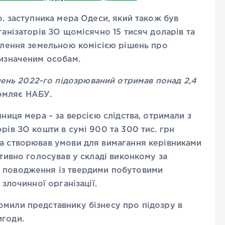
о. заступника мера Одеси, який також був
ганізаторів ЗО щомісячно 15 тисяч доларів та
валення земельною комісією рішень про
визначеним особам.
пень 2022-го підозрюваний отримав понад 2,4
омляє НАБУ.
пниця мера – за версією слідства, отримали з
рів ЗО кошти в сумі 900 та 300 тис. грн
ра створював умови для вимагання керівниками
итивно голосував у складі виконкому за
а поводження із твердими побутовими
 злочинної організації.
омили представнику бізнесу про підозру в
игоди.