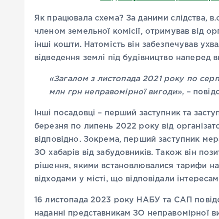
Як працювала схема? За даними слідства, в.
членом земельної комісії, отримував від ор
інші кошти. Натомість він забезпечував ух
відведення землі під будівництво наперед 
«Загалом з листопада 2021 року по сер
млн грн неправомірної вигоди»,
– повід
Інші посадовці – перший заступник та засту
березня по липень 2022 року від організато
відповідно. Зокрема, перший заступник ме
ЗО хабарів від забудовників. Також він поз
рішення, якими встановлювалися тарифи н
відходами у місті, що відповідали інтересам
16 листопада 2023 року НАБУ та САП повід
наданні представникам ЗО неправомірної в