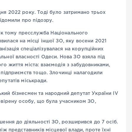
ня 2022 року. Тоді було затримано трьох
відомили про підозру.
 рік тому пресслужба Національного
вилася на місці іншої ЗО, яку восени 2021
нізація спеціалізувалася на корупційних
льної власності Одеси. Нова ЗО взяла під
го життя міста: взаємодія з забудовниками,
х підприємств тощо. Злочинці налагодили
путатів міськради.
кий бізнесмен та народний депутат України IV
довірену особу, що була учасником ЗО,
шення до діяльності ЗО, розширився до 7 осіб.
іж представників місцевої влади, проте їхні