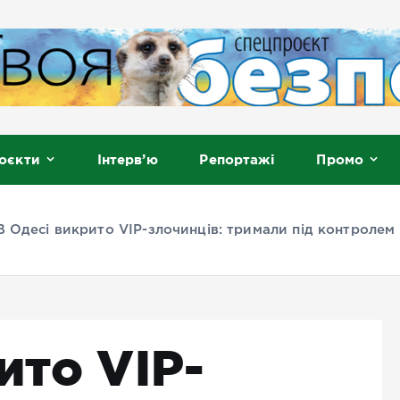
, Мелітополь
оєкти
Інтерв’ю
Репортажі
Промо
В Одесі викрито VIP-злочинців: тримали під контролем
ито VIP-