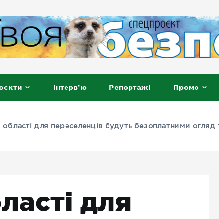
, Мелітополь
оєкти
Інтерв’ю
Репортажі
Промо
а області для переселенців будуть безоплатними огляд 
бласті для