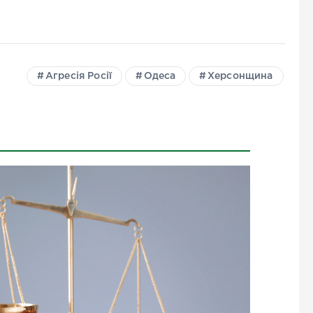
Агресія Росії
Одеса
Херсонщина