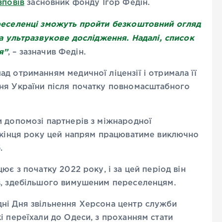
зповів
засновник фонду Ігор Федін.
реселенці зможуть пройти безкоштовний огляд
та ультразвукове дослідження. Надалі, список
я”
, – зазначив Федін.
д отриманням медичної ліцензії і отримала її
ня України після початку повномасштабного
и допомозі партнерів з міжнародної
о кінця року цей напрям працюватиме виключно
.
ює з початку 2022 року, і за цей період він
ів, здебільшого вимушеним переселенцям.
ні Дня звільнення Херсона центр служби
і переїхали до Одеси, з проханням стати