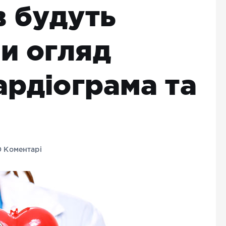
в будуть
и огляд
ардіограма та
 Коментарі