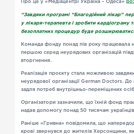
Про це у «Медіацентрі Україна – Одеса»
ро
“Завдяки програмі “Благодійний лікар” пе
у лікаря-терапевта і зробити кардіограму 
безоплатних процедур буде розширюватис
Команда фонду понад пів року працювала на
першою серед неурядових організацій півд
вторгнення.
Реалізація проєкту стала можливою завдяк
неурядової організації German Doctors. Д
задля потреб внутрішньо-переміщених осіб
Організатори зазначили, що їхній фонд прац
надав допомогу понад 50 тисячам українц
Раніше «Гривна» повідомила, що напередод
крові звернувся до жителів Херсонщини, як