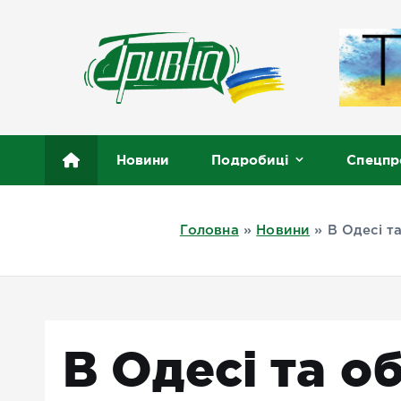
П
е
р
е
й
т
Новини півдня України, Херсон, Миколаїв, Одеса
и
Новини
Подробиці
Спецпр
д
о
в
Головна
»
Новини
»
В Одесі т
м
і
с
т
у
В Одесі та о