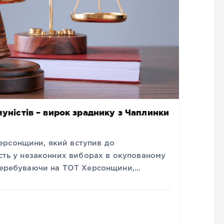
муністів – вирок зраднику з Чаплинки
ерсонщини, який вступив до
асть у незаконних виборах в окупованому
 перебуваючи на ТОТ Херсонщини,…