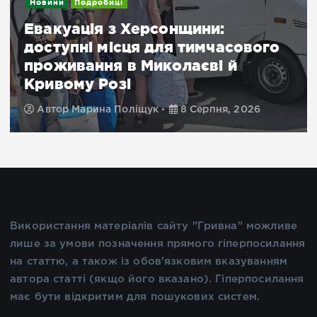
Новини
Подробиці
Евакуація з Херсонщини:
доступні місця для тимчасового
проживання в Миколаєві й
Кривому Розі
Автор
Марина Поліщук
8 Серпня, 2026
Використання матеріалів сайту "Гривна" можливе
лише за умови позначення прямого гіперпосилання
на статтю, а також із обов'язковим вказуванням
автора статті (якщо його вказано). Гіперпосилання
має бути відкритим для пошукових систем.