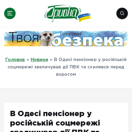
П
е
р
е
Новини півдня України, Херсон,
й
Миколаїв, Одеса, Мелітополь
т
и
д
Головна
»
Новини
»
В Одесі пенсіонер у російській
о
соцмережі звеличував дії ПВК та схилявся перед
в
ворогом
м
і
с
т
у
В Одесі пенсіонер у
російській соцмережі