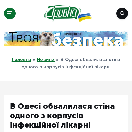
П
е
р
е
Новини півдня України, Херсон,
й
Миколаїв, Одеса, Мелітополь
т
и
д
Головна
»
Новини
»
В Одесі обвалилася стіна
о
одного з корпусів інфекційної лікарні
в
м
і
с
т
В Одесі обвалилася стіна
у
одного з корпусів
інфекційної лікарні