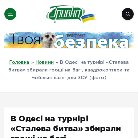
П
е
р
е
Новини півдня України, Херсон,
й
Миколаїв, Одеса, Мелітополь
т
и
д
Головна
»
Новини
»
В Одесі на турнірі «Сталева
о
битва» збирали гроші на багі, квадрокоптери та
в
мобільні лазні для ЗСУ (фото)
м
і
с
т
у
В Одесі на турнірі
«Сталева битва» збирали