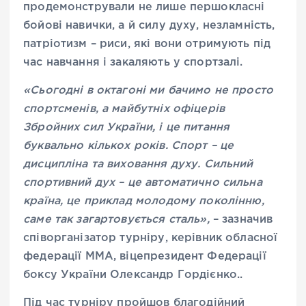
продемонстрували не лише першокласні
бойові навички, а й силу духу, незламність,
патріотизм – риси, які вони отримують під
час навчання і закаляють у спортзалі.
«Сьогодні в октагоні ми бачимо не просто
спортсменів, а майбутніх офіцерів
Збройних сил України, і це питання
буквально кількох років
.
Спорт – це
дисципліна та виховання духу. Сильний
спортивний дух – це автоматично сильна
країна, це приклад молодому поколінню,
саме так загартовується сталь»
,
– зазначив
співорганізатор турніру, керівник обласної
федерації ММА, віцепрезидент Федерації
боксу України Олександр Гордієнко..
Під час турніру пройшов благодійний