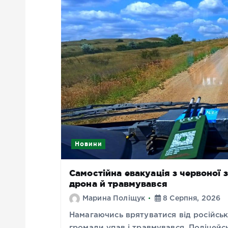
Новини
Самостійна евакуація з червоної 
дрона й травмувався
Марина Поліщук
8 Серпня, 2026
Намагаючись врятуватися від російсь
громади упав і травмувався. Поліцейсь