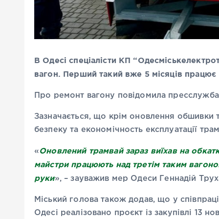
В Одесі спеціалісти КП “Одесміськелектро
вагон. Перший такий вже 5 місяців працює
Про ремонт вагону повідомила пресслужба 
Зазначається, що крім оновлення обшивки т
безпеку та економічность експлуатації тра
Оновлений трамвай зараз виїхав на обкатк
«
майстри працюють над третім таким вагоном
руки
», – зауважив мер Одеси Геннадій Тру
Міський голова також додав, що у співпрац
Одесі реалізовано проєкт із закупівлі 13 но