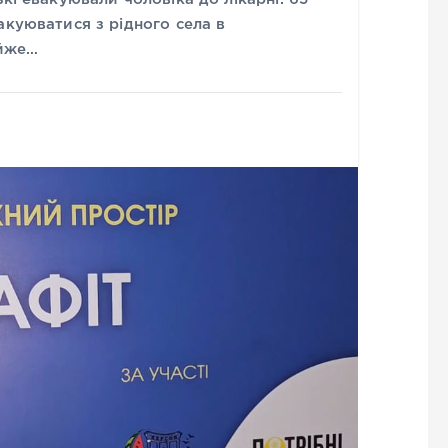
акуюватися з рідного села в
айже…