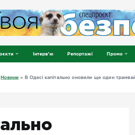
, Мелітополь
оєкти
Інтерв’ю
Репортажі
Промо
»
Новини
»
В Одесі капітально оновили ще один трамва
тально