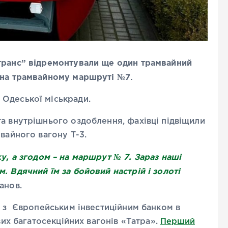
транс” відремонтували ще один трамвайний
 на трамвайному маршруті №7.
Одеської міськради.
а внутрішнього оздоблення, фахівці підвіщили
мвайного вагону Т-3.
у, а згодом – на маршрут № 7. Зараз наші
. Вдячний їм за бойовий настрій і золоті
ханов.
і з Європейським інвестиційним банком в
вих багатосекційних вагонів «Татра».
Перший