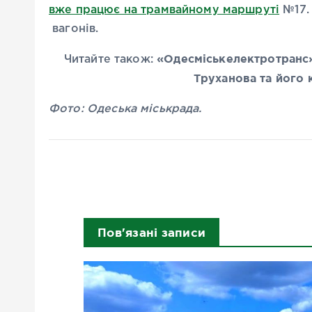
вже працює на трамвайному маршруті
№17. 
вагонів.
«Одесміськелектротранс»
Читайте також:
Труханова та його
Фото: Одеська міськрада.
Пов'язані записи