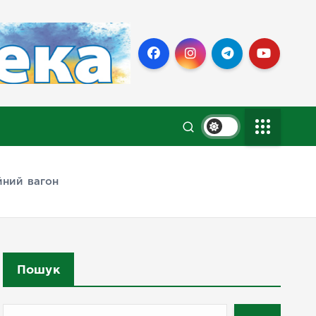
йний вагон
Пошук