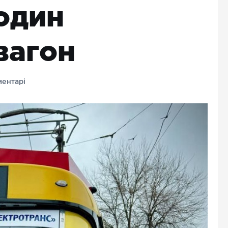
один
вагон
ентарі