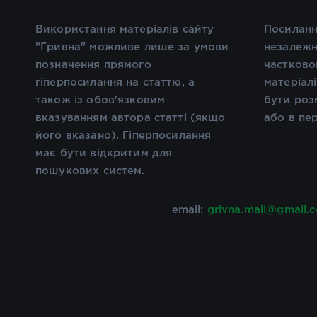
Використання матеріалів сайту
Посиланн
"Гривна" можливе лише за умови
незалежн
позначення прямого
частково
гіперпосилання на статтю, а
матеріал
також із обов'язковим
бути роз
вказуванням автора статті (якщо
або в пе
його вказано). Гіперпосилання
має бути відкритим для
пошукових систем.
email:
grivna.mail@gmail.