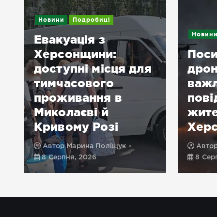
Новини
Подробиці
Новин
Евакуація з
Херсонщини:
Пос
доступні місця для
дрон
тимчасового
важ
проживання в
пові
Миколаєві й
жите
Кривому Розі
Хер
Автор
Марина Поліщук
Авто
8 Серпня, 2026
8 Сер