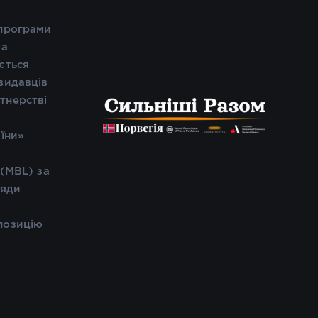
 програми
та
ється
видавців
тнерстві
і
аїни»
 (MBL) за
ляди
позицію