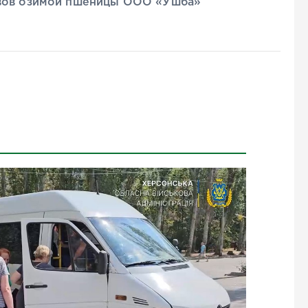
евов озимой пшеницы ООО «Ушба»