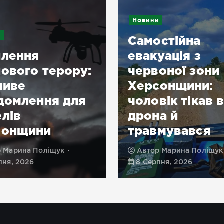
Новини
и
Самостійна
илення
евакуація з
ового терору:
червоної зони
ливе
Херсонщини:
домлення для
чоловік тікав в
лів
дрона й
сонщини
травмувався
р
Марина Поліщук
Автор
Марина Поліщук
пня, 2026
8 Серпня, 2026