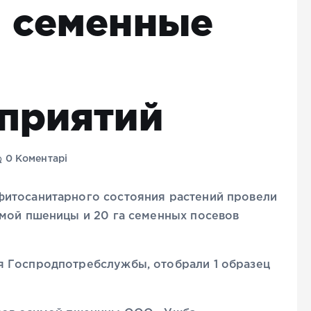
 семенные
приятий
0 Коментарі
фитосанитарного состояния растений провели
имой пшеницы и 20 га семенных посевов
я Госпродпотребслужбы, отобрали 1 образец