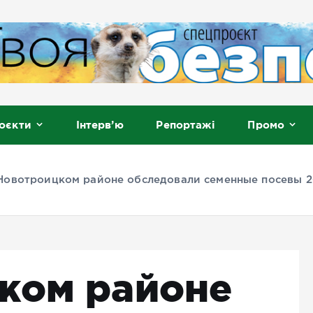
, Мелітополь
оєкти
Інтерв’ю
Репортажі
Промо
Новотроицком районе обследовали семенные посевы 2
ком районе