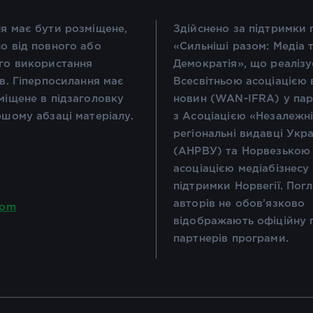
я має бути розміщене,
Здійснено за підтримки
о від повного або
«Сильніші разом: Медіа 
го використання
Демократія», що реалізу
ів. Гіперпосилання має
Всесвітньою асоціацією 
міщене в підзаголовку
новин (WAN-IFRA) у пар
ршому абзаці матеріалу.
з Асоціацією «Незалежн
регіональні видавці Укр
(АНРВУ) та Норвезькою
асоціацією медіабізнесу
підтримки Норвегії. Пог
авторів не обов’язково
com
відображають офіційну 
партнерів програми.