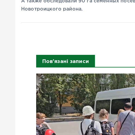
А также обследовали 90 га семенных пос
Новотроицкого района.
Пов'язані записи