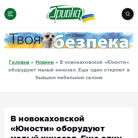
П
е
р
е
Новини півдня України, Херсон,
й
Миколаїв, Одеса, Мелітополь
т
и
д
Головна
»
Новини
»
В новокаховской «Юности»
о
оборудуют малый кинозал. Еще один откроют в
в
бывшем мебельном салоне
м
і
с
т
у
В новокаховской
«Юности» оборудуют