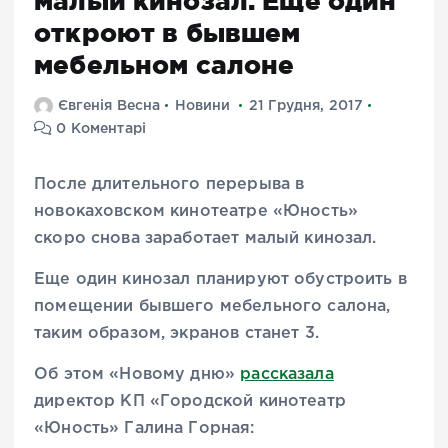
малый кинозал. Еще один
откроют в бывшем
мебельном салоне
Євгенія Весна
Новини
21 Грудня, 2017
0 Коментарі
После длительного перерыва в
новокаховском кинотеатре «Юность»
скоро снова заработает малый кинозал.
Еще один кинозал планируют обустроить в
помещении бывшего мебельного салона,
таким образом, экранов станет 3.
Об этом «Новому дню»
рассказала
директор КП «Городской кинотеатр
«Юность» Галина Горная: