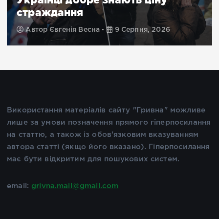
страждання
Автор
Євгенія Весна
9 Серпня, 2026
Використання матеріалів сайту "Гривна" можливе
лише за умови позначення прямого гіперпосилання
на статтю, а також із обов'язковим вказуванням
автора статті (якщо його вказано). Гіперпосилання
має бути відкритим для пошукових систем.
email:
grivna.mail@gmail.com