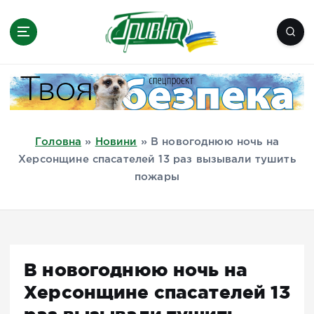
П
е
р
е
Новини півдня України, Херсон,
й
Миколаїв, Одеса, Мелітополь
т
и
д
Головна
»
Новини
»
В новогоднюю ночь на
о
Херсонщине спасателей 13 раз вызывали тушить
в
пожары
м
і
с
т
у
В новогоднюю ночь на
Херсонщине спасателей 13