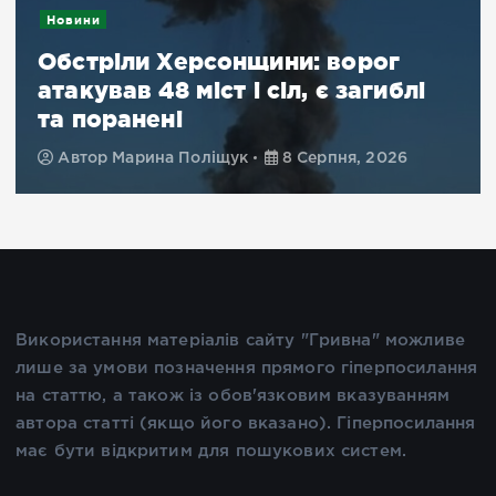
Новини
Обстріли Херсонщини: ворог
атакував 48 міст і сіл, є загиблі
та поранені
Автор
Марина Поліщук
8 Серпня, 2026
Використання матеріалів сайту "Гривна" можливе
лише за умови позначення прямого гіперпосилання
на статтю, а також із обов'язковим вказуванням
автора статті (якщо його вказано). Гіперпосилання
має бути відкритим для пошукових систем.