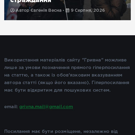
Автор
Євгенія Весна
9 Серпня, 2026
Використання матеріалів сайту "Гривна" можливе
лише за умови позначення прямого гіперпосилання
на статтю, а також із обов'язковим вказуванням
автора статті (якщо його вказано). Гіперпосилання
має бути відкритим для пошукових систем.
email:
grivna.mail@gmail.com
Посилання має бути розміщене, незалежно від