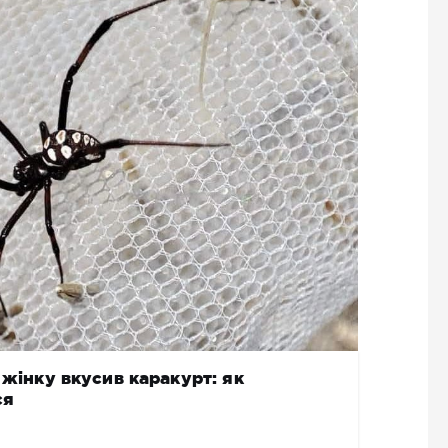
 жінку вкусив каракурт: як
ся