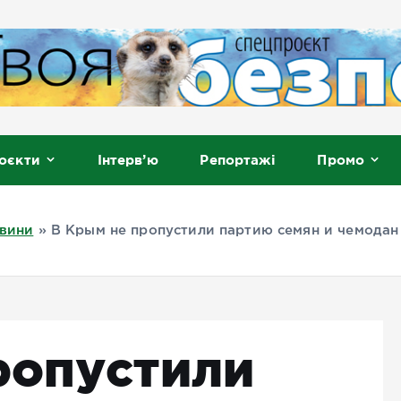
, Мелітополь
оєкти
Інтерв’ю
Репортажі
Промо
вини
»
В Крым не пропустили партию семян и чемодан
ропустили