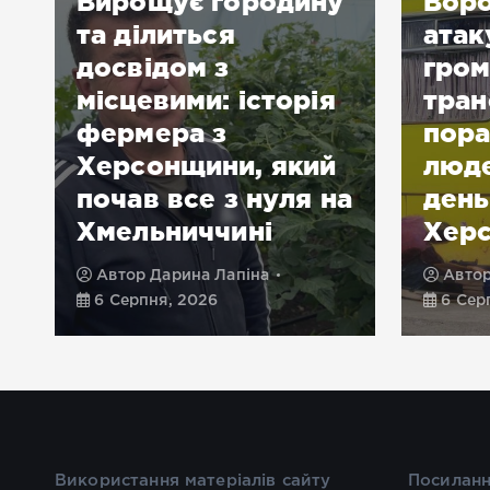
Вирощує городину
Воро
та ділиться
атак
досвідом з
гром
місцевими: історія
тран
фермера з
пора
Херсонщини, який
люде
почав все з нуля на
день
Хмельниччині
Хер
Автор
Дарина Лапіна
Авто
6 Серпня, 2026
6 Сер
Використання матеріалів сайту
Посиланн