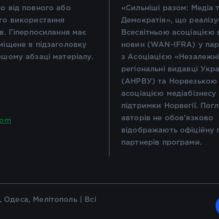
о від повного або
«Сильніші разом: Медіа 
го використання
Демократія», що реалізу
ів. Гіперпосилання має
Всесвітньою асоціацією 
міщене в підзаголовку
новин (WAN-IFRA) у пар
ршому абзаці матеріалу.
з Асоціацією «Незалежн
регіональні видавці Укр
(АНРВУ) та Норвезькою
асоціацією медіабізнесу
підтримки Норвегії. Пог
авторів не обов’язково
com
відображають офіційну 
партнерів програми.
 Одеса, Мелітополь | Всі