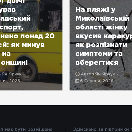
г двічі
ував
На пляжі у
адський
Миколаївській
спорт,
області жінку
нено понад 20
вкусив караку
й: як минув
як розпізнати
 на
симптоми та
сонщині
вберегтися
р
Ян Ярчук
Автор
Ян Ярчук
пня, 2026
6 Серпня, 2026
я має бути розміщене,
Здійснено за підтримки