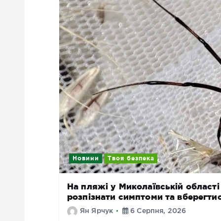
Новини
Твоя безпека
На пляжі у Миколаївській області
розпізнати симптоми та вберегти
Ян Ярчук
6 Серпня, 2026