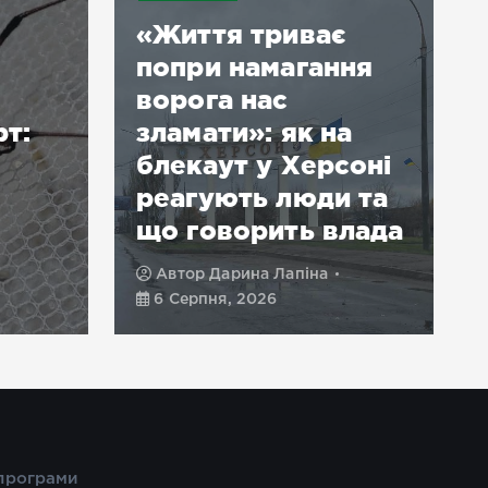
«Життя триває
попри намагання
ворога нас
рт:
зламати»: як на
блекаут у Херсоні
реагують люди та
що говорить влада
Автор
Дарина Лапіна
6 Серпня, 2026
 програми