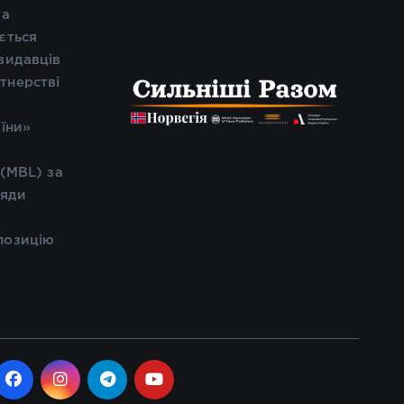
та
ється
видавців
тнерстві
і
аїни»
 (MBL) за
ляди
позицію