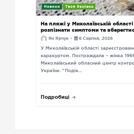
Новини
Твоя безпека
На пляжі у Миколаївській області
розпізнати симптоми та вберегти
Ян Ярчук
6 Серпня, 2026
У Миколаївській області зареєстрован
каракуртом. Постраждала – жінка 196
Миколаївський обласний центр контр
України. “Подія…
Подробиці