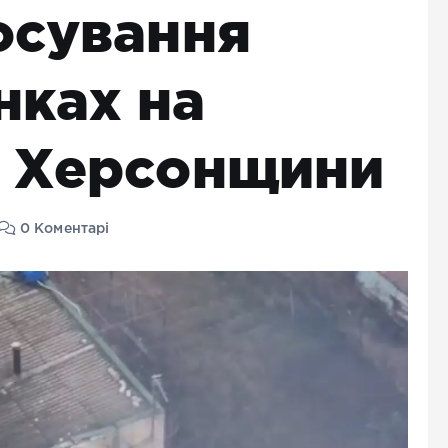
осування
нках на
і Херсонщини
0 Коментарі