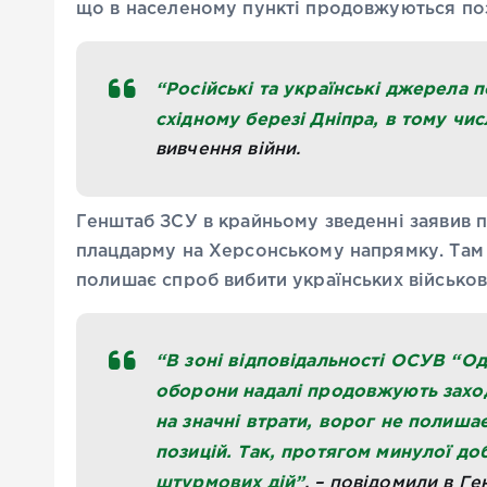
що в населеному пункті продовжуються поз
“Російські та українські джерела 
східному березі Дніпра, в тому чис
вивчення війни.
Генштаб ЗСУ в крайньому зведенні заявив 
плацдарму на Херсонському напрямку. Там 
полишає спроб вибити українських військов
“В зоні відповідальності ОСУВ “О
оборони надалі продовжують захо
на значні втрати, ворог не полишає
позицій. Так, протягом минулої до
штурмових дій”
, – повідомили в Ге