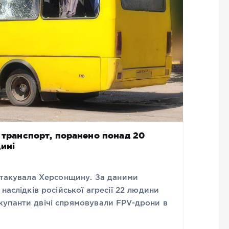
й транспорт, поранено понад 20
ині
 атакувала Херсонщину. За даними
наслідків російської агресії 22 людини
упанти двічі спрямовували FPV-дрони в