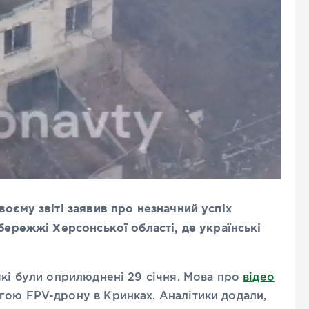
воєму звіті заявив про незначний успіх
обережжі Херсонської області, де українські
які були оприлюднені 29 січня. Мова про
відео
гою FPV-дрону в Кринках. Аналітики додали,