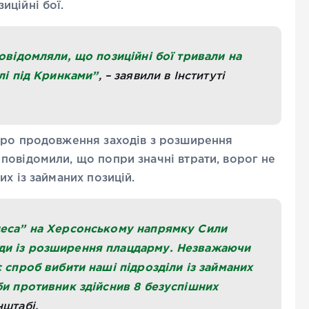
иційні бої.
повідомляли, що позиційні бої тривали на
лі під Кринками”
, – заявили в Інституті
про продовження заходів з розширення
повідомили, що попри значні втрати, ворог не
их із займаних позицій.
деса” на Херсонському напрямку Сили
ди із розширення плацдарму. Незважаючи
 спроб вибити наші підрозділи із займаних
би противник здійснив 8 безуспішних
нштабі.