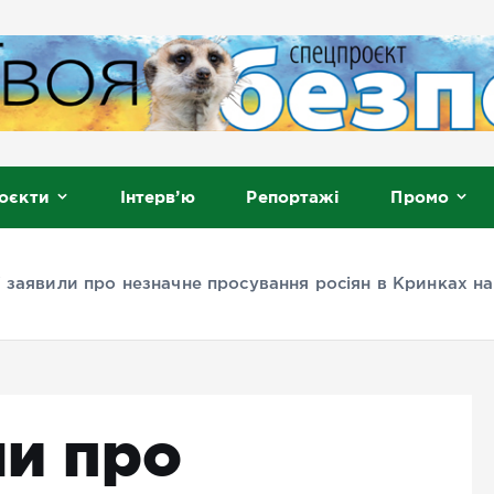
, Мелітополь
оєкти
Інтерв’ю
Репортажі
Промо
 заявили про незначне просування росіян в Кринках 
ли про