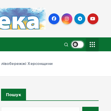
на лівобережжі Херсонщини
Пошук