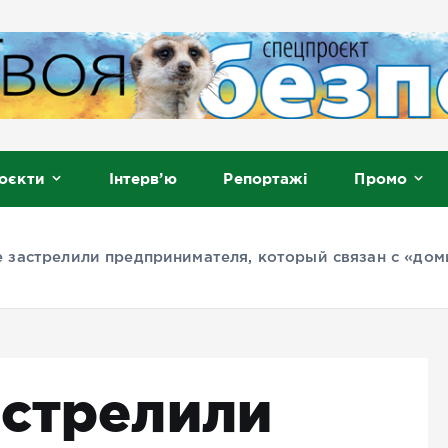
, Мелітополь
оєкти
Інтерв’ю
Репортажі
Промо
е застрелили предпринимателя, который связан с «до
астрелили