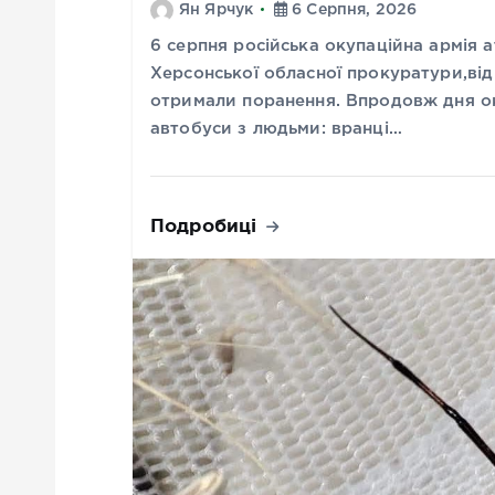
Ян Ярчук
6 Серпня, 2026
6 серпня російська окупаційна армія
Херсонської обласної прокуратури,від 
отримали поранення. Впродовж дня ок
автобуси з людьми: вранці…
Подробиці