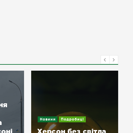
Новини
У Херсоні во
и
Подробиці
дрон поцілив 
он без світла
маршрутці: се