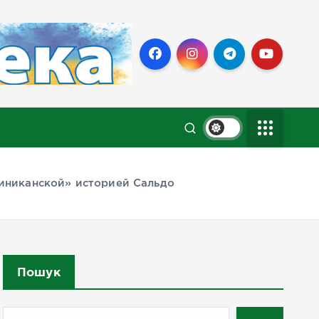
миниканской» историей Сальдо
Пошук