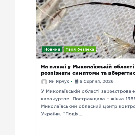
Новини
Твоя безпека
На пляжі у Миколаївській області
розпізнати симптоми та вберегти
Ян Ярчук
6 Серпня, 2026
У Миколаївській області зареєстрован
каракуртом. Постраждала – жінка 196
Миколаївський обласний центр контр
України. “Подія…