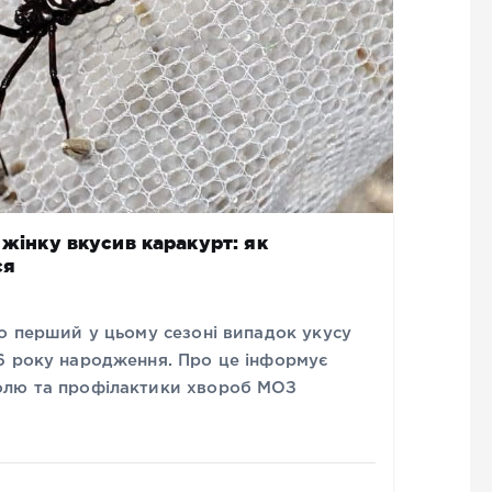
 жінку вкусив каракурт: як
ся
о перший у цьому сезоні випадок укусу
6 року народження. Про це інформує
олю та профілактики хвороб МОЗ