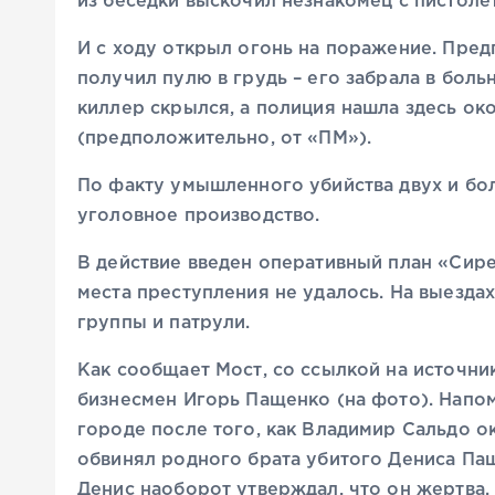
из беседки выскочил незнакомец с пистоле
И с ходу открыл огонь на поражение. Пред
получил пулю в грудь – его забрала в бол
киллер скрылся, а полиция нашла здесь око
(предположительно, от «ПМ»).
По факту умышленного убийства двух и бол
уголовное производство.
В действие введен оперативный план «Сире
места преступления не удалось. На выезда
группы и патрули.
Как сообщает Мост, со ссылкой на источни
бизнесмен Игорь Пащенко (на фото). Напом
городе после того, как Владимир Сальдо о
обвинял родного брата убитого Дениса Пащ
Денис наоборот утверждал, что он жертва.