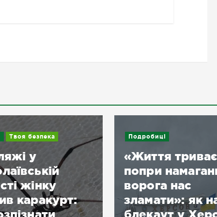
Подробиці
«Життя триває
попри намагання
ворога нас
Новин
зламати»: як на
блекаут у Херсоні
Херс