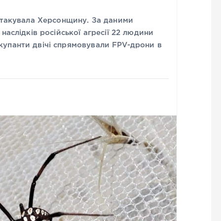
 атакувала Херсонщину. За даними
наслідків російської агресії 22 людини
упанти двічі спрямовували FPV-дрони в