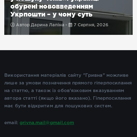
обурені нововведенням
Укрпошти – у чому суть
Автор
Дарина Лапіна
7 Серпня, 2026
Використання матеріалів сайту "Гривна" можливе
лише за умови позначення прямого гіперпосилання
на статтю, а також із обов'язковим вказуванням
автора статті (якщо його вказано). Гіперпосилання
має бути відкритим для пошукових систем.
email:
grivna.mail@gmail.com