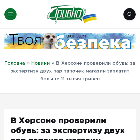
П
е
р
е
Новини півдня України, Херсон,
й
Миколаїв, Одеса, Мелітополь
т
и
д
Головна
»
Новини
»
В Херсоне проверили обувь: за
о
экспертизу двух пар тапочек магазин заплатит
в
больше 11 тысяч гривен
м
і
с
т
у
В Херсоне проверили
обувь: за экспертизу двух