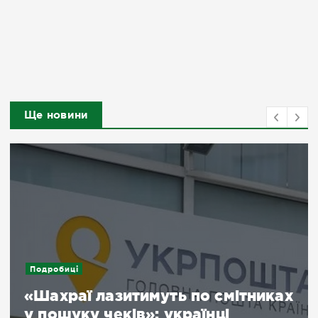
Ще новини
Подробиці
«Шахраї лазитимуть по смітниках
у пошуку чеків»: українці