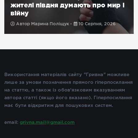
жителі півдня думають про мир і
війну
Автор
Марина Поліщук
10 Серпня, 2026
Використання матеріалів сайту "Гривна" можливе
лише за умови позначення прямого гіперпосилання
на статтю, а також із обов'язковим вказуванням
автора статті (якщо його вказано). Гіперпосилання
має бути відкритим для пошукових систем.
email:
grivna.mail@gmail.com