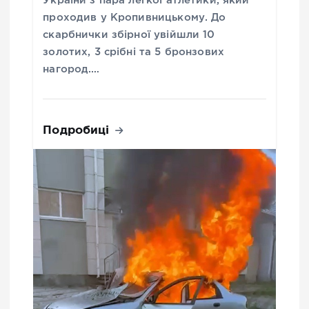
України з пара легкої атлетики, який
проходив у Кропивницькому. До
скарбнички збірної увійшли 10
золотих, 3 срібні та 5 бронзових
нагород.…
Подробиці