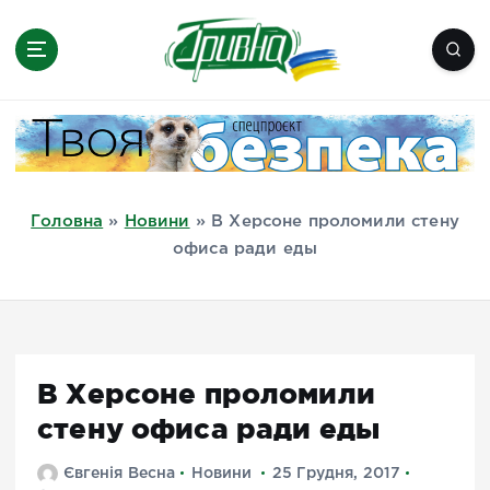
П
е
р
е
Новини півдня України, Херсон,
й
Миколаїв, Одеса, Мелітополь
т
и
д
Головна
»
Новини
»
В Херсоне проломили стену
о
офиса ради еды
в
м
і
с
т
В Херсоне проломили
у
стену офиса ради еды
Євгенія Весна
Новини
25 Грудня, 2017