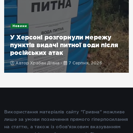
Новини
У Херсоні розгорнули мережу
пунктів видачі питної води після
російських атак
Автор
Храбан Діана
7 Серпня, 2026
Використання матеріалів сайту "Гривна" можливе
лише за умови позначення прямого гіперпосилання
на статтю, а також із обов'язковим вказуванням