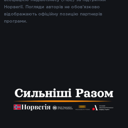
Норвегії. Погляди авторів не обов’язково
відображають офіційну позицію партнерів
програми.