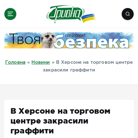
П
е
р
е
Новини півдня України, Херсон,
й
Миколаїв, Одеса, Мелітополь
т
и
д
Головна
»
Новини
»
В Херсоне на торговом центре
о
закрасили граффити
в
м
і
с
т
В Херсоне на торговом
у
центре закрасили
граффити