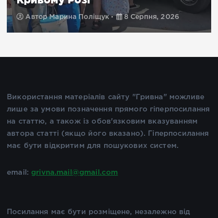
Автор
Марина Поліщук
8 Серпня, 2026
Використання матеріалів сайту "Гривна" можливе
лише за умови позначення прямого гіперпосилання
на статтю, а також із обов'язковим вказуванням
автора статті (якщо його вказано). Гіперпосилання
має бути відкритим для пошукових систем.
email:
grivna.mail@gmail.com
Посилання має бути розміщене, незалежно від