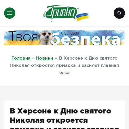
П
е
р
е
Новини півдня України, Херсон,
й
Миколаїв, Одеса, Мелітополь
т
и
д
Головна
»
Новини
»
В Херсоне к Дню святого
о
Николая откроется ярмарка и засияет главная
в
елка
м
і
с
т
у
В Херсоне к Дню святого
Николая откроется