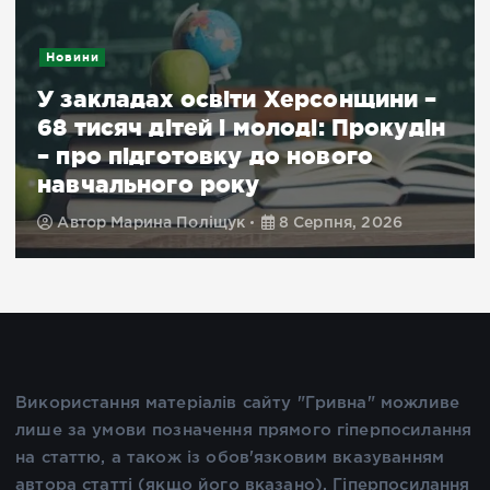
Новини
У закладах освіти Херсонщини –
68 тисяч дітей і молоді: Прокудін
– про підготовку до нового
навчального року
Автор
Марина Поліщук
8 Серпня, 2026
Використання матеріалів сайту "Гривна" можливе
лише за умови позначення прямого гіперпосилання
на статтю, а також із обов'язковим вказуванням
автора статті (якщо його вказано). Гіперпосилання