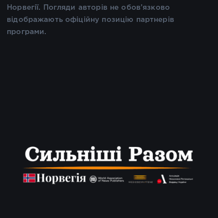
Норвегії. Погляди авторів не обов’язково
відображають офіційну позицію партнерів
програми.