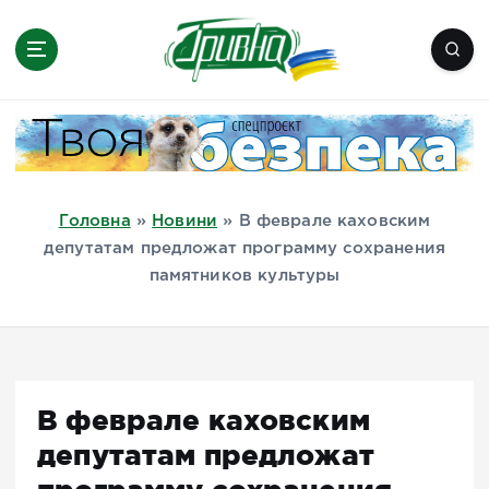
П
е
р
е
Новини півдня України, Херсон,
й
Миколаїв, Одеса, Мелітополь
т
и
д
Головна
»
Новини
»
В феврале каховским
о
депутатам предложат программу сохранения
в
памятников культуры
м
і
с
т
у
В феврале каховским
депутатам предложат