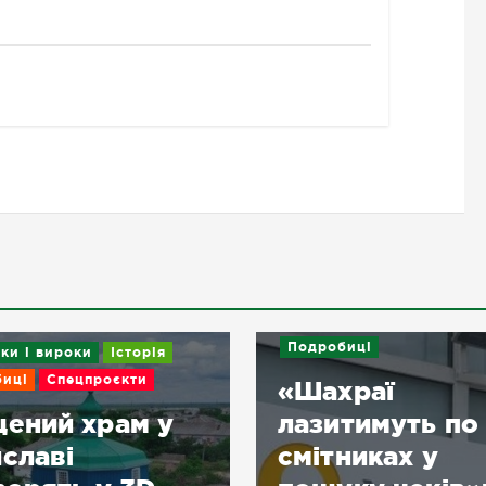
Подробиці
ки і вироки
Історія
иці
Спецпроєкти
«Шахраї
ений храм у
лазитимуть по
славі
смітниках у