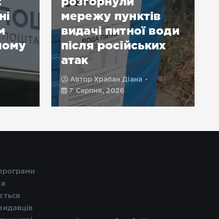
:
розгорнули
ні
мережу пунктів
м
видачі питної води
чому
після російських
атак
Автор
Храбан Діана
7 Серпня, 2026
 програми
та
ється
видавців