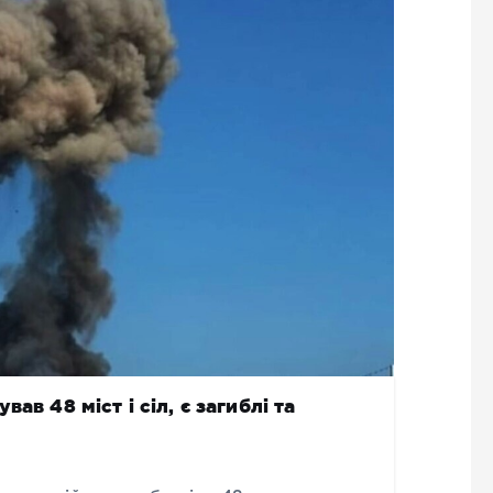
ав 48 міст і сіл, є загиблі та