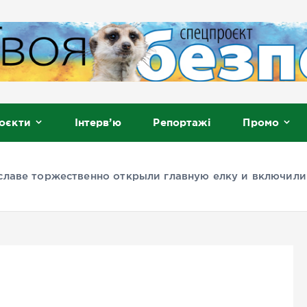
, Мелітополь
оєкти
Інтерв’ю
Репортажі
Промо
славе торжественно открыли главную елку и включи