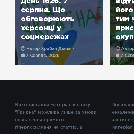
День 1626. 7
відт
г
серпня. Що
його
обговорюють
тим 
херсонці у
при
соцмережах
окуп
Автор
Храбан Діана
Авто
7 Серпня, 2026
7 Сер
Використання матеріалів сайту
Посиланн
"Гривна" можливе лише за умови
незалежн
позначення прямого
частково
гіперпосилання на статтю, а
матеріал