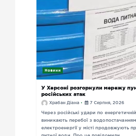
Новини
У Херсоні розгорнули мережу пунк
російських атак
Храбан Діана
7 Серпня, 2026
Через російські удари по енергетичні
виникають перебої з водопостачанням
електроенергії у місті продовжують п
питної води. Про це повідомили…