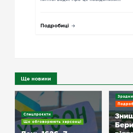
Подробиці
Ще новини
Зрадни
Подроб
Знищ
Спецпроєкти
Що обговорюють херсонці
Бери