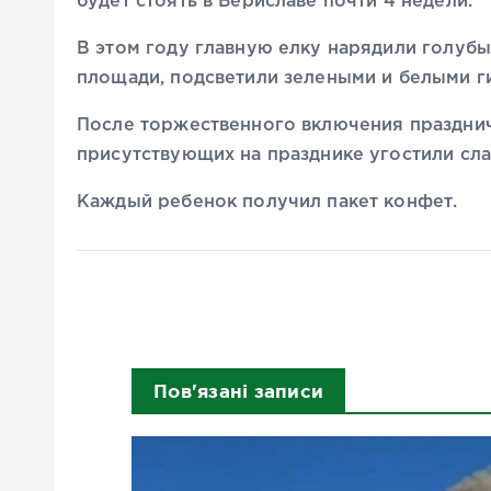
будет стоять в Бериславе почти 4 недели.
В этом году главную елку нарядили голубы
площади, подсветили зелеными и белыми г
После торжественного включения праздни
присутствующих на празднике угостили сл
Каждый ребенок получил пакет конфет.
Пов'язані записи