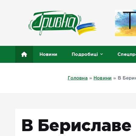
П
е
р
е
й
т
Новини півдня України, Херсон, Миколаїв, Одеса
и
Новини
Подробиці
Спецпр
д
о
в
Головна
»
Новини
»
В Бери
м
і
с
т
у
В Бериславе