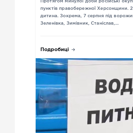
Протягом минулої доби російські окуп
пунктів правобережної Херсонщини. 2
дитина. Зокрема, 7 серпня під ворож
Зеленівка, Зимівник, Станіслав,…
Подробиці