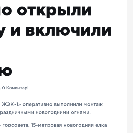
о открыли
у и включили
ию
0 Коментарі
я ЖЭК-1» оперативно выполнили монтаж
 праздничными новогодними огнями.
 горсовета, 15-метровая новогодняя елка