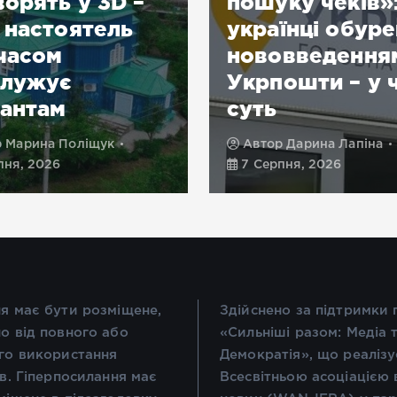
ворять у 3D –
пошуку чеків»
 настоятель
українці обуре
часом
нововведення
служує
Укрпошти – у 
антам
суть
р
Марина Поліщук
Автор
Дарина Лапіна
пня, 2026
7 Серпня, 2026
я має бути розміщене,
Здійснено за підтримки
о від повного або
«Сильніші разом: Медіа 
го використання
Демократія», що реалізу
ів. Гіперпосилання має
Всесвітньою асоціацією 