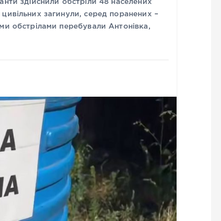
анти здійснили обстріли 48 населених
 цивільних загинули, серед поранених –
ими обстрілами перебували Антонівка,