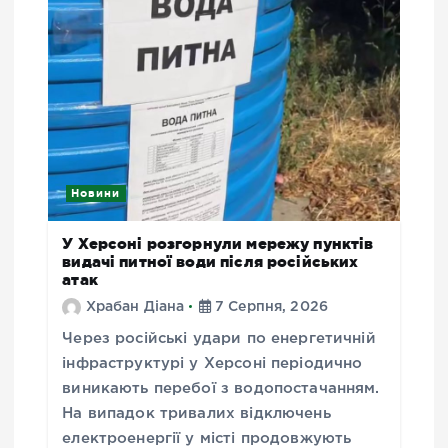
Новини
У Херсоні розгорнули мережу пунктів
видачі питної води після російських
атак
Храбан Діана
7 Серпня, 2026
Через російські удари по енергетичній
інфраструктурі у Херсоні періодично
виникають перебої з водопостачанням.
На випадок тривалих відключень
електроенергії у місті продовжують