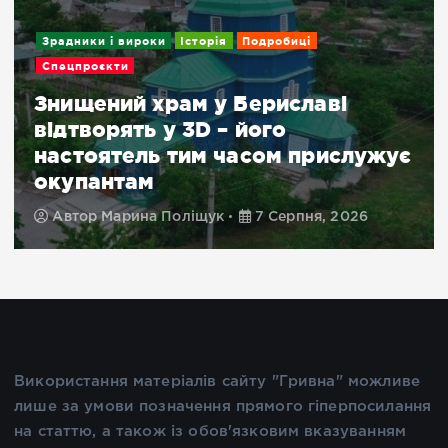
Зрадники і вироки
Історія
Подробиці
Спецпроєкти
Знищений храм у Бериславі
відтворять у 3D – його
настоятель тим часом прислужує
окупантам
Автор
Марина Поліщук
7 Серпня, 2026
Використання матеріалів сайту "Гривна" можливе
лише за умови позначення прямого гіперпосилання
на статтю, а також із обов'язковим вказуванням