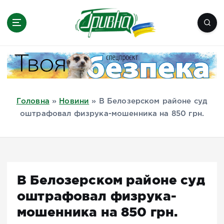
П
е
р
е
Новини півдня України, Херсон,
й
Миколаїв, Одеса, Мелітополь
т
и
д
Головна
»
Новини
»
В Белозерском районе суд
о
оштрафовал физрука-мошенника на 850 грн.
в
м
і
с
т
В Белозерском районе суд
у
оштрафовал физрука-
мошенника на 850 грн.