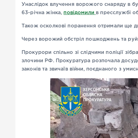
Унаслідок влучення ворожого снаряду в бу
63-річна жінка,
повідомили
в пресслужбі о
Також осколкові поранення отримали ще дво
Через ворожий обстріл пошкоджень та руйн
Прокурори спільно зі слідчими поліції зібр
злочини РФ. Прокуратура розпочала досуд
законів та звичаїв війни, поєднаного з умис