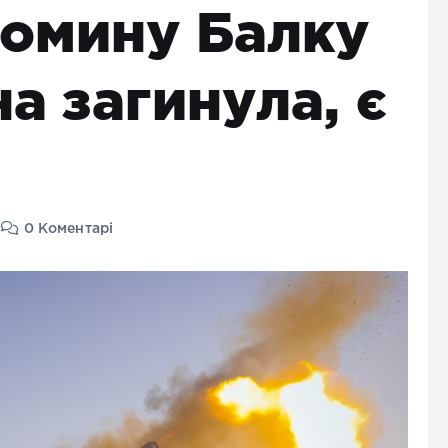
Томину Балку
а загинула, є
0 Коментарі