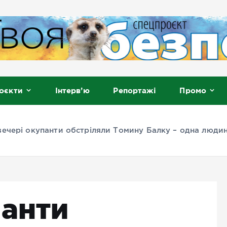
, Мелітополь
оєкти
Інтерв’ю
Репортажі
Промо
вечері окупанти обстріляли Томину Балку – одна людин
панти