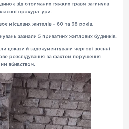
динок від отриманих тяжких травм загинула
бласної прокуратури.
є місцевих жителів – 60 та 68 років.
увань зазнали 5 приватних житлових будинків.
али докази й задокументували чергові воєнні
ове розслідування за фактом порушення
ним вбивством.