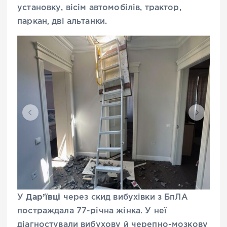
установку, вісім автомобілів, трактор,
паркан, дві альтанки.
Дар’ївці
У
через скид вибухівки з БпЛА
постраждала 77-річна жінка. У неї
діагностували вибухову й черепно-мозкову