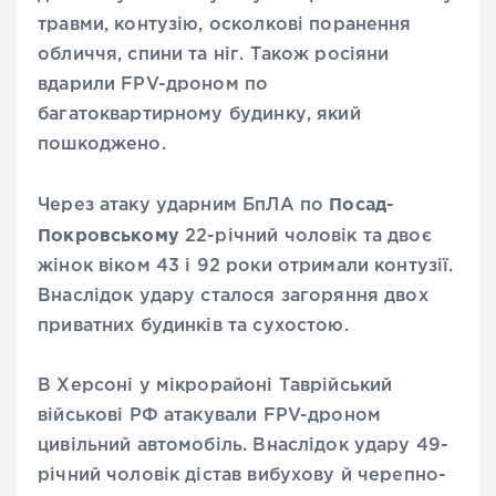
травми, контузію, осколкові поранення
обличчя, спини та ніг. Також росіяни
вдарили FPV-дроном по
багатоквартирному будинку, який
пошкоджено.
Посад-
Через атаку ударним БпЛА по
Покровському
22-річний чоловік та двоє
жінок віком 43 і 92 роки отримали контузії.
Внаслідок удару сталося загоряння двох
приватних будинків та сухостою.
В Херсоні у мікрорайоні Таврійський
військові РФ атакували FPV-дроном
цивільний автомобіль. Внаслідок удару 49-
річний чоловік дістав вибухову й черепно-