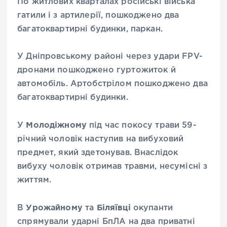
По житлових кварталах російські війська
гатили і з артилерії, пошкоджено два
багатоквартирні будинки, паркан.
У Дніпровському районі через удари FPV-
дронами пошкоджено гуртожиток й
автомобіль. Артобстрілом пошкоджено два
багатоквартирні будинки.
Молодіжному
У
під час покосу трави 59-
річний чоловік наступив на вибуховий
предмет, який здетонував. Внаслідок
вибуху чоловік отримав травми, несумісні з
життям.
Урожайному
Біляївці
В
та
окупанти
спрямували ударні БпЛА на два приватні