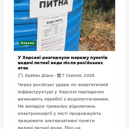
Новини
У Херсоні розгорнули мережу пунктів
видачі питної води після російських
атак
Храбан Діана
7 Серпня, 2026
Через російські удари по енергетичній
інфраструктурі у Херсоні періодично
виникають перебої з водопостачанням.
На випадок тривалих відключень
електроенергії у місті продовжують
працювати альтернативні пункти
видачі питної води. Про це