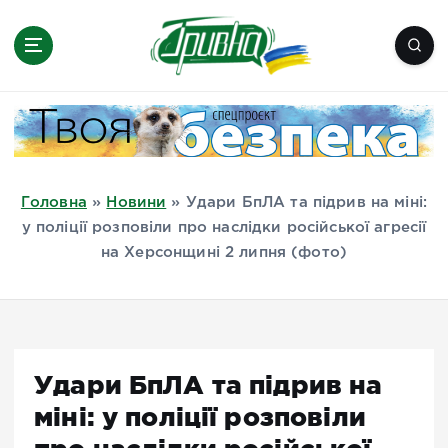
П
е
р
е
Новини півдня України, Херсон,
й
Миколаїв, Одеса, Мелітополь
т
и
д
Головна
»
Новини
»
Удари БпЛА та підрив на міні:
о
у поліції розповіли про наслідки російської агресії
в
на Херсонщині 2 липня (фото)
м
і
с
т
у
Удари БпЛА та підрив на
міні: у поліції розповіли