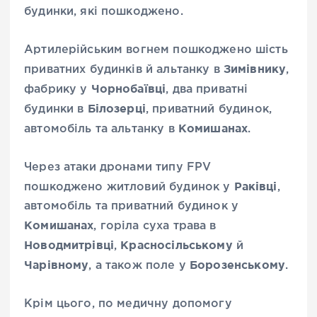
будинки, які пошкоджено.
Артилерійським вогнем пошкоджено шість
Зимівнику
приватних будинків й альтанку в
,
Чорнобаївці
фабрику у
, два приватні
Білозерці
будинки в
, приватний будинок,
Комишанах
автомобіль та альтанку в
.
Через атаки дронами типу FPV
Раківці
пошкоджено житловий будинок у
,
автомобіль та приватний будинок у
Комишанах
, горіла суха трава в
Новодмитрівці
Красносільському
,
й
Чарівному
Борозенському
, а також поле у
.
Крім цього, по медичну допомогу