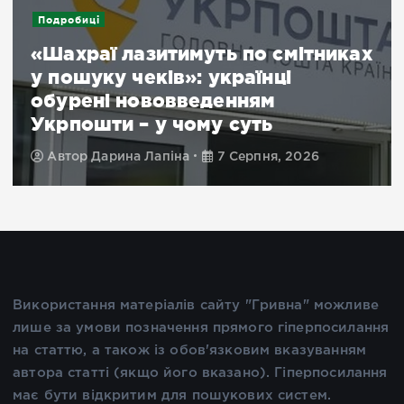
Подробиці
«Шахраї лазитимуть по смітниках
у пошуку чеків»: українці
обурені нововведенням
п
Укрпошти – у чому суть
р
Автор
Дарина Лапіна
7 Серпня, 2026
Використання матеріалів сайту "Гривна" можливе
лише за умови позначення прямого гіперпосилання
на статтю, а також із обов'язковим вказуванням
автора статті (якщо його вказано). Гіперпосилання
має бути відкритим для пошукових систем.