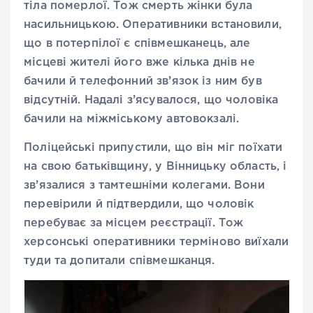
тіла померлої. Тож смерть жінки була
насильницькою. Оперативники встановили,
що в потерпілої є співмешканець, але
місцеві жителі його вже кілька днів не
бачили й телефонний зв’язок із ним був
відсутній. Надалі з’ясувалося, що чоловіка
бачили на міжміському автовокзалі.
Поліцейські припустили, що він міг поїхати
на свою батьківщину, у Вінницьку область, і
зв’язалися з тамтешніми колегами. Вони
перевірили й підтвердили, що чоловік
перебуває за місцем реєстрації. Тож
херсонські оперативники терміново виїхали
туди та допитали співмешканця.