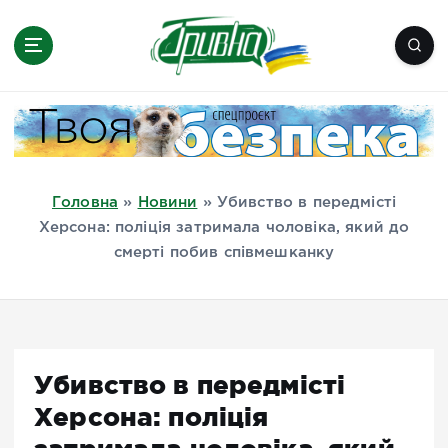
П
е
р
е
Новини півдня України, Херсон,
й
Миколаїв, Одеса, Мелітополь
т
и
д
Головна
»
Новини
»
Убивство в передмісті
о
Херсона: поліція затримала чоловіка, який до
в
смерті побив співмешканку
м
і
с
т
у
Убивство в передмісті
Херсона: поліція