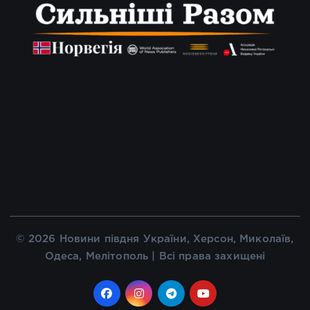
© 2026 Новини півдня України, Херсон, Миколаїв,
Одеса, Мелітополь | Всі права захищені